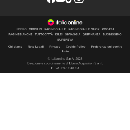
LIBERO
VIRGILIO
PAGINEGIALLE
PAGINEGIALLE SHOP
PGCASA
PAGINEBIANCHE
TUTTOCITTÀ
DILEI
SIVIAGGIA
QUIFINANZA
BUONISSIMO
SUPEREVA
Chi siamo
Note Legali
Privacy
Cookie Policy
Preferenze sui cookie
Aiuto
© Italiaonline S.p.A. 2026
Direzione e coordinamento di Libero Acquisition S.á r.l.
P. IVA 03970540963