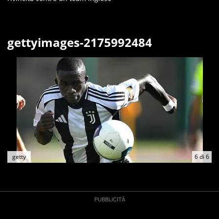
gettyimages-2175992484
getty
6
di
6