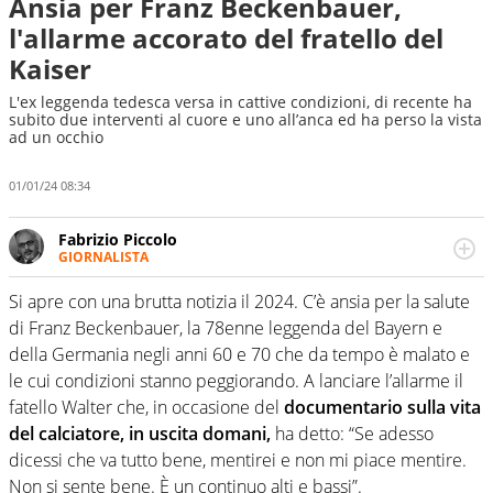
Ansia per Franz Beckenbauer,
l'allarme accorato del fratello del
Kaiser
L'ex leggenda tedesca versa in cattive condizioni, di recente ha
subito due interventi al cuore e uno all’anca ed ha perso la vista
ad un occhio
01/01/24 08:34
Fabrizio Piccolo
GIORNALISTA
Nella sua carriera ha seguito numerose manifestazioni
sportive e collaborato con agenzie e testate. Esperienza,
Si apre con una brutta notizia il 2024. C’è ansia per la salute
competenza, conoscenza e memoria storica. Si occupa
di Franz Beckenbauer, la 78enne leggenda del Bayern e
prevalentemente di calcio
della Germania negli anni 60 e 70 che da tempo è malato e
le cui condizioni stanno peggiorando. A lanciare l’allarme il
fatello Walter che, in occasione del
documentario sulla vita
del calciatore, in uscita domani,
ha detto: “Se adesso
dicessi che va tutto bene, mentirei e non mi piace mentire.
Non si sente bene. È un continuo alti e bassi”.