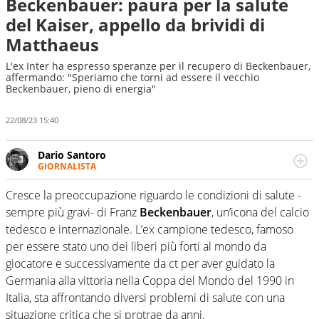
Beckenbauer: paura per la salute
del Kaiser, appello da brividi di
Matthaeus
L'ex Inter ha espresso speranze per il recupero di Beckenbauer,
affermando: "Speriamo che torni ad essere il vecchio
Beckenbauer, pieno di energia"
22/08/23 15:40
Dario Santoro
GIORNALISTA
Scrive, commenta, racconta lo sport in tutte le
sfaccettature. Tocca l'apice quando ha modo di
Cresce la preoccupazione riguardo le condizioni di salute -
concentrarsi sulle interviste ai grandi protagonisti
sempre più gravi- di Franz
Beckenbauer
, un’icona del calcio
tedesco e internazionale. L’ex campione tedesco, famoso
per essere stato uno dei liberi più forti al mondo da
giocatore e successivamente da ct per aver guidato la
Germania alla vittoria nella Coppa del Mondo del 1990 in
Italia, sta affrontando diversi problemi di salute con una
situazione critica che si protrae da anni.