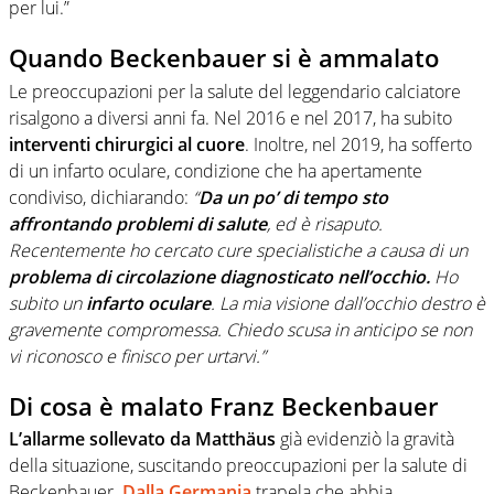
per lui.”
Quando Beckenbauer si è ammalato
Le preoccupazioni per la salute del leggendario calciatore
risalgono a diversi anni fa. Nel 2016 e nel 2017, ha subito
interventi chirurgici al cuore
. Inoltre, nel 2019, ha sofferto
di un infarto oculare, condizione che ha apertamente
condiviso, dichiarando:
“
Da un po’ di tempo sto
affrontando problemi di salute
, ed è risaputo.
Recentemente ho cercato cure specialistiche a causa di un
problema di circolazione diagnosticato nell’occhio.
Ho
subito un
infarto oculare
. La mia visione dall’occhio destro è
gravemente compromessa. Chiedo scusa in anticipo se non
vi riconosco e finisco per urtarvi.”
Di cosa è malato Franz Beckenbauer
L’allarme sollevato da Matthäus
già evidenziò la gravità
della situazione, suscitando preoccupazioni per la salute di
Beckenbauer.
Dalla Germania
trapela che abbia