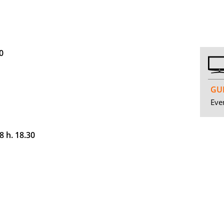
0
GUI
Even
 h. 18.30