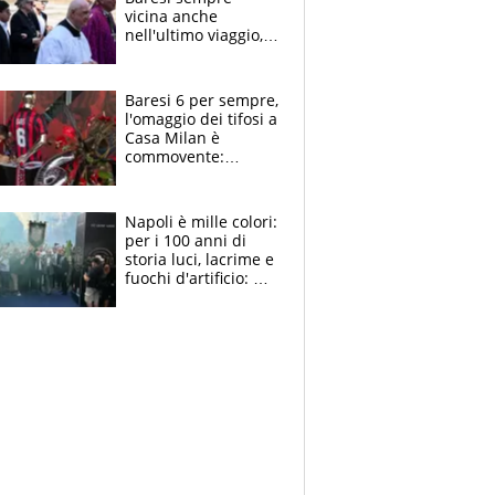
vicina anche
nell'ultimo viaggio,
la moglie Maura, i
figli e i suoi cari
circondati
Baresi 6 per sempre,
dall'affetto dei tifosi
l'omaggio dei tifosi a
Casa Milan è
commovente:
maglie, bandiere,
sciarpe, lacrime e
bigliettini
Napoli è mille colori:
per i 100 anni di
storia luci, lacrime e
fuochi d'artificio: De
Laurentiis salta al
coro anti-Juve