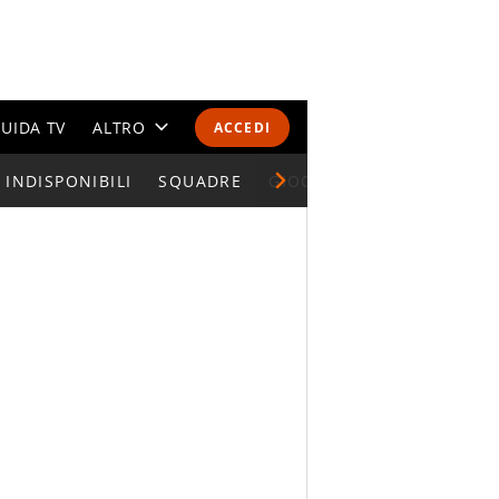
UIDA TV
ALTRO
ACCEDI
INDISPONIBILI
CALENDARI E CLASSIFICHE
SQUADRE
GIOCATORI SERIE A
ALTRI SPORT
MONDIALI 2026
OLIMPIADI
GOSSIP
LIFESTYLE