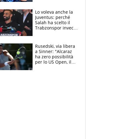
Giampaolo
giornalista, mamma
Lo voleva anche la
insegnante e il
Juventus: perché
fratello calciatore
Salah ha scelto il
Trabzonspor invece
di un top club
Rusedski, via libera
a Sinner: "Alcaraz
ha zero possibilità
per lo US Open, il
2026 forse è gà
finito per lui"