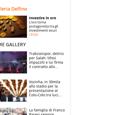
STORIE
lleria Delfino
SPECIALI
Investire in oro
L’oro torna
ESPERTI
protagonista tra gli
investimenti sicuri
LEGGI
CONTATTI
ME GALLERY
Trabzonspor, delirio
per Salah: tifosi
impazziti e lui firma
il contratto allo
stadio
Vozinha, in 30mila
allo stadio per la
presentazione al
Colo-Colo tra luci,
spettacolo, elicotteri
e paracadutisti
La famiglia di Franco
Baresi sempre