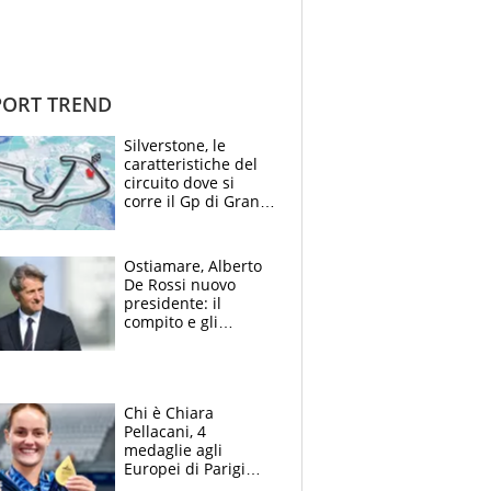
ORT TREND
Silverstone, le
caratteristiche del
circuito dove si
corre il Gp di Gran
Bretagna del
Motomondiale
Ostiamare, Alberto
De Rossi nuovo
presidente: il
compito e gli
obiettivi ricevuti dal
figlio Daniele
Chi è Chiara
Pellacani, 4
medaglie agli
Europei di Parigi
2026, papà