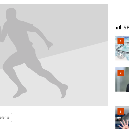
SP
eferite