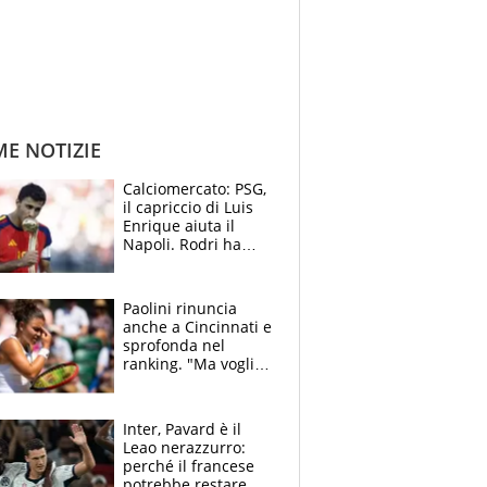
ME NOTIZIE
Calciomercato: PSG,
il capriccio di Luis
Enrique aiuta il
Napoli. Rodri ha
scelto il Barça,
Maresca vuole Enzo
Fernandez
Paolini rinuncia
anche a Cincinnati e
sprofonda nel
ranking. "Ma voglio
essere al 100% allo
US Open"
Inter, Pavard è il
Leao nerazzurro:
perché il francese
potrebbe restare