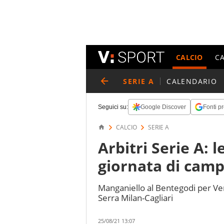
CALCIO
C
SERIE A
CALENDARIO
Seguici su:
Google Discover
Fonti pr
CALCIO
SERIE A
Arbitri Serie A: 
giornata di cam
Manganiello al Bentegodi per Ver
Serra Milan-Cagliari
25/08/21 13:07