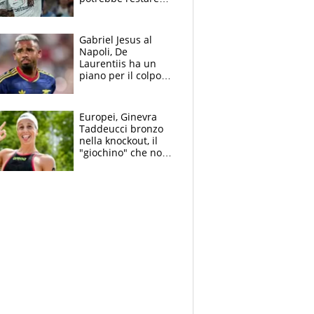
alla corte di Chivu
Gabriel Jesus al
Napoli, De
Laurentiis ha un
piano per il colpo
Champions: vendere
Lukaku, Lang e
Lucca
Europei, Ginevra
Taddeucci bronzo
nella knockout, il
"giochino" che non
le piace: "La Senna?
Oggi era pulita"