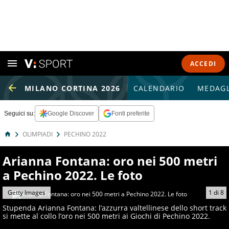
ACCEDI
MILANO CORTINA 2026
CALENDARIO
MEDAGL
Seguici su:
Google Discover
Fonti preferite
OLIMPIADI
PECHINO 2022
Arianna Fontana: oro nei 500 metri
a Pechino 2022. Le foto
Getty Images
1
di
8
Stupenda Arianna Fontana: l’azzurra valtellinese dello short track
si mette al collo l’oro nei 500 metri ai Giochi di Pechino 2022.