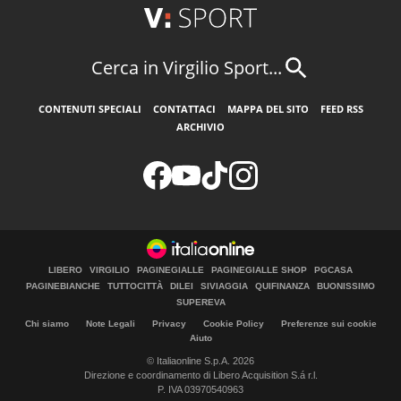
Cerca in Virgilio Sport...
CONTENUTI SPECIALI
CONTATTACI
MAPPA DEL SITO
FEED RSS
ARCHIVIO
LIBERO
VIRGILIO
PAGINEGIALLE
PAGINEGIALLE SHOP
PGCASA
PAGINEBIANCHE
TUTTOCITTÀ
DILEI
SIVIAGGIA
QUIFINANZA
BUONISSIMO
SUPEREVA
Chi siamo
Note Legali
Privacy
Cookie Policy
Preferenze sui cookie
Aiuto
© Italiaonline S.p.A. 2026
Direzione e coordinamento di Libero Acquisition S.á r.l.
P. IVA 03970540963