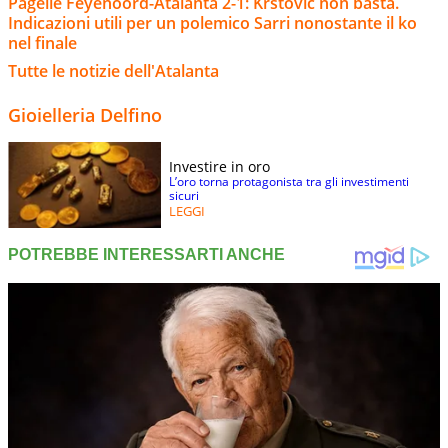
Pagelle Feyenoord-Atalanta 2-1: Krstovic non basta.
Indicazioni utili per un polemico Sarri nonostante il ko
nel finale
Tutte le notizie dell'Atalanta
Gioielleria Delfino
Investire in oro
L’oro torna protagonista tra gli investimenti
sicuri
LEGGI