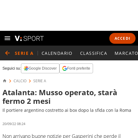
ACCEDI
SERIE A
CALENDARIO
CLASSIFICA
MARCATO
Seguici su:
Google Discover
Fonti preferite
CALCIO
SERIE A
Atalanta: Musso operato, starà
fermo 2 mesi
Il portiere argentino costretto ai box dopo la sfida con la Roma
20/09/22 08:24
Non arrivano buone notizie per Gasperini che perde il