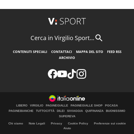
Cerca in Virgilio Sport...
CONTENUTI SPECIALI
CONTATTACI
MAPPA DEL SITO
FEED RSS
ARCHIVIO
LIBERO
VIRGILIO
PAGINEGIALLE
PAGINEGIALLE SHOP
PGCASA
PAGINEBIANCHE
TUTTOCITTÀ
DILEI
SIVIAGGIA
QUIFINANZA
BUONISSIMO
SUPEREVA
Chi siamo
Note Legali
Privacy
Cookie Policy
Preferenze sui cookie
Aiuto