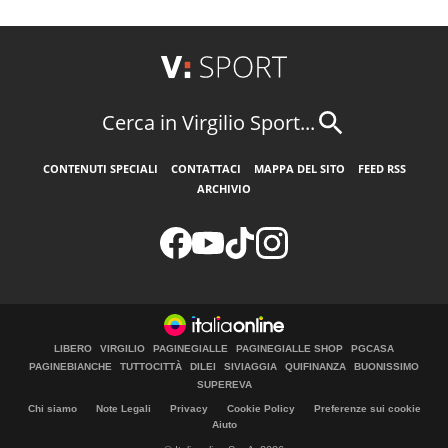
Cerca in Virgilio Sport...
CONTENUTI SPECIALI
CONTATTACI
MAPPA DEL SITO
FEED RSS
ARCHIVIO
LIBERO
VIRGILIO
PAGINEGIALLE
PAGINEGIALLE SHOP
PGCASA
PAGINEBIANCHE
TUTTOCITTÀ
DILEI
SIVIAGGIA
QUIFINANZA
BUONISSIMO
SUPEREVA
Chi siamo
Note Legali
Privacy
Cookie Policy
Preferenze sui cookie
Aiuto