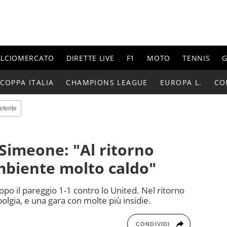
ALCIOMERCATO
DIRETTE LIVE
F1
MOTO
TENNIS
G
COPPA ITALIA
CHAMPIONS LEAGUE
EUROPA L.
CO
eferite
 Simeone: "Al ritorno
biente molto caldo"
po il pareggio 1-1 contro lo United. Nel ritorno
lgia, e una gara con molte più insidie.
CONDIVIDI