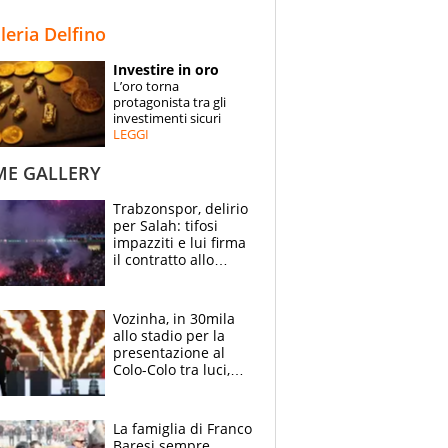
STORIE
lleria Delfino
SPECIALI
Investire in oro
L’oro torna
ESPERTI
protagonista tra gli
investimenti sicuri
LEGGI
CONTATTI
ME GALLERY
Trabzonspor, delirio
per Salah: tifosi
impazziti e lui firma
il contratto allo
stadio
Vozinha, in 30mila
allo stadio per la
presentazione al
Colo-Colo tra luci,
spettacolo, elicotteri
e paracadutisti
La famiglia di Franco
Baresi sempre