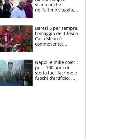
vicina anche
nell'ultimo viaggio,
la moglie Maura, i
figli e i suoi cari
circondati
Baresi 6 per sempre,
dall'affetto dei tifosi
l'omaggio dei tifosi a
Casa Milan è
commovente:
maglie, bandiere,
sciarpe, lacrime e
bigliettini
Napoli è mille colori:
per i 100 anni di
storia luci, lacrime e
fuochi d'artificio: De
Laurentiis salta al
coro anti-Juve