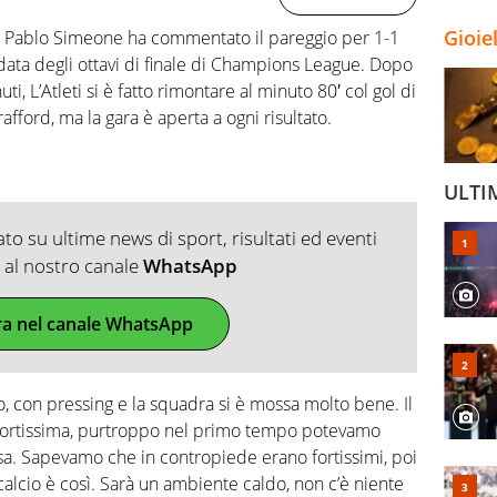
Gioie
go Pablo Simeone ha commentato il pareggio per 1-1
data degli ottavi di finale di Champions League. Dopo
i, L’Atleti si è fatto rimontare al minuto 80′ col gol di
fford, ma la gara è aperta a ogni risultato.
ULTI
o su ultime news di sport, risultati ed eventi
ti al nostro canale
WhatsApp
ra nel canale WhatsApp
, con pressing e la squadra si è mossa molto bene. Il
ortissima, purtroppo nel primo tempo potevamo
sa. Sapevamo che in contropiede erano fortissimi, poi
 calcio è così. Sarà un ambiente caldo, non c’è niente