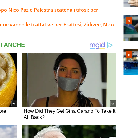
opo Nico Paz e Palestra scatena i tifosi: per
me vanno le trattative per Frattesi, Zirkzee, Nico