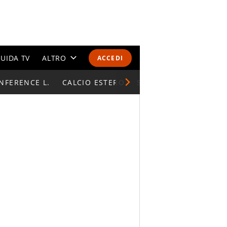
UIDA TV
ALTRO
ACCEDI
NFERENCE L.
CALENDARI E CLASSIFICHE
CALCIO ESTERO
SUPERCOPPA ITALIAN
ALTRI SPORT
MONDIALI 2026
OLIMPIADI
GOSSIP
LIFESTYLE