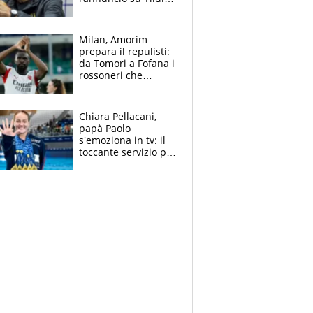
e la risposta su
Bastoni
Milan, Amorim
prepara il repulisti:
da Tomori a Fofana i
rossoneri che
rischiano il “taglio”
Chiara Pellacani,
papà Paolo
s'emoziona in tv: il
toccante servizio per
il TG di LA7 dopo i 5
ori agli Europei