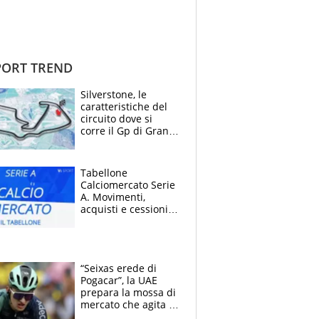
ORT TREND
Silverstone, le
caratteristiche del
circuito dove si
corre il Gp di Gran
Bretagna del
Motomondiale
Tabellone
Calciomercato Serie
A. Movimenti,
acquisti e cessioni:
estate 2026-27
“Seixas erede di
Pogacar”, la UAE
prepara la mossa di
mercato che agita la
Francia. Ciccone,