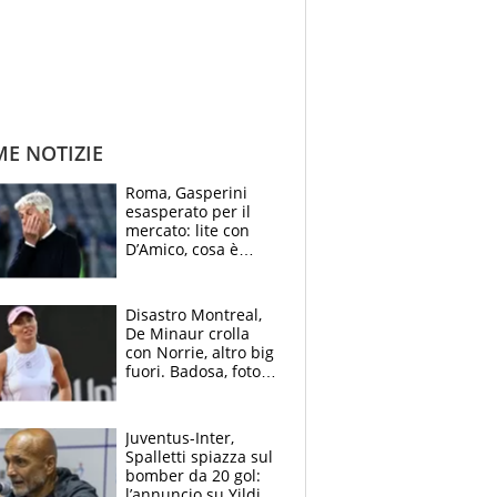
ME NOTIZIE
Roma, Gasperini
esasperato per il
mercato: lite con
D’Amico, cosa è
successo dopo il flop
per Nusa
Disastro Montreal,
De Minaur crolla
con Norrie, altro big
fuori. Badosa, foto
dall'ospedale e fan
preoccupati
Juventus-Inter,
Spalletti spiazza sul
bomber da 20 gol:
l’annuncio su Yildiz