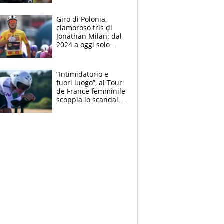
che beffa alla Vuelta
a Burgos
Giro di Polonia,
clamoroso tris di
Jonathan Milan: dal
2024 a oggi solo
Pogacar ha vinto più
di lui. Bene Romele
e Skerl
“Intimidatorio e
fuori luogo”, al Tour
de France femminile
scoppia lo scandalo:
un uomo controlla i
reggiseni delle
atlete