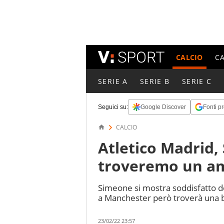
CALCIO
C
SERIE A
SERIE B
SERIE C
Seguici su:
Google Discover
Fonti pr
CALCIO
Atletico Madrid,
troveremo un am
Simeone si mostra soddisfatto do
a Manchester però troverà una bo
23/02/22 23:57