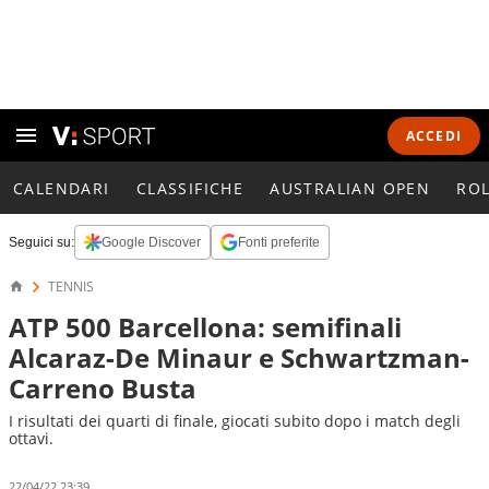
ACCEDI
CALENDARI
CLASSIFICHE
AUSTRALIAN OPEN
RO
Seguici su:
Google Discover
Fonti preferite
TENNIS
ATP 500 Barcellona: semifinali
Alcaraz-De Minaur e Schwartzman-
Carreno Busta
I risultati dei quarti di finale, giocati subito dopo i match degli
ottavi.
22/04/22 23:39