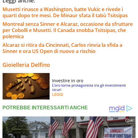
Leggi anche:
Musetti rinasce a Washington, batte Vukic e rivede i
quarti dopo tre mesi. De Minaur sfata il tabù Tsitsipas
Montreal senza Sinner e Alcaraz, occasione da sfruttare
per Cobolli e Musetti. Il Canada snobba Tsitsipas, che
polemica
Alcaraz si ritira da Cincinnati, Carlos rinvia la sfida a
Sinner e ora US Open di nuovo a rischio
Gioielleria Delfino
Investire in oro
L’oro torna protagonista tra gli investimenti
sicuri
LEGGI