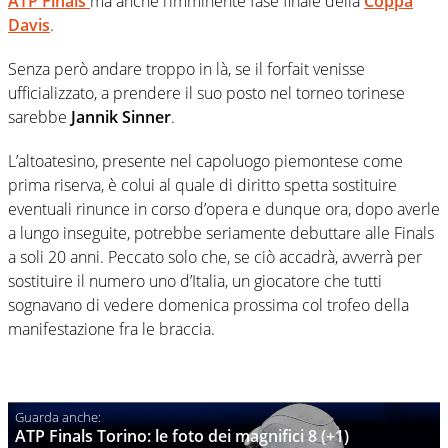
ATP Finals
ma anche l’imminente fase finale della
Coppa
Davis
.
Senza però andare troppo in là, se il forfait venisse
ufficializzato, a prendere il suo posto nel torneo torinese
sarebbe
Jannik Sinner
.
L’altoatesino, presente nel capoluogo piemontese come
prima riserva, è colui al quale di diritto spetta sostituire
eventuali rinunce in corso d’opera e dunque ora, dopo averle
a lungo inseguite, potrebbe seriamente debuttare alle Finals
a soli 20 anni. Peccato solo che, se ciò accadrà, avverrà per
sostituire il numero uno d’Italia, un giocatore che tutti
sognavano di vedere domenica prossima col trofeo della
manifestazione fra le braccia.
ATP Finals Torino: le foto dei magnifici 8 (+1)