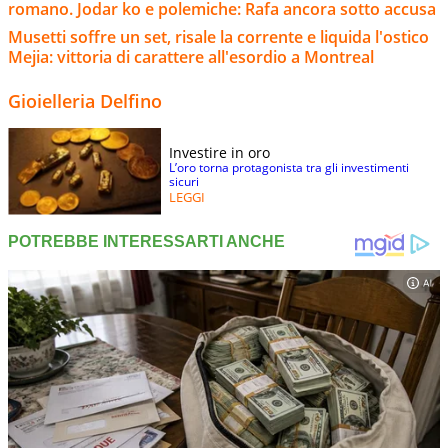
romano. Jodar ko e polemiche: Rafa ancora sotto accusa
Musetti soffre un set, risale la corrente e liquida l'ostico
Mejia: vittoria di carattere all'esordio a Montreal
Gioielleria Delfino
Investire in oro
L’oro torna protagonista tra gli investimenti
sicuri
LEGGI