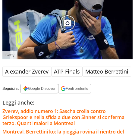
Getty
Alexander Zverev
ATP Finals
Matteo Berrettini
Seguici su:
Google Discover
Fonti preferite
Leggi anche:
Zverev, addio numero 1: Sascha crolla contro
Griekspoor e nella sfida a due con Sinner si conferma
terzo. Quanti malori a Montreal
Montreal, Berrettini ko: la pioggia rovina il rientro del