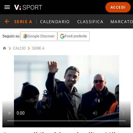
ACCEDI
SERIE A
CALENDARIO
CLASSIFICA
MARCATO
Seguici su:
Google Discover
Fonti preferite
CALCIO
SERIE A