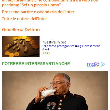
Milan, Ibrahimovic ne combina un'altra e il web non
perdona: "Sei un piccolo uomo"
Prossime partite e calendario dell'Inter
Tutte le notizie dell'Inter
Gioielleria Delfino
Investire in oro
L’oro torna protagonista tra gli investimenti
sicuri
LEGGI