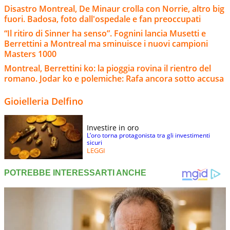
Disastro Montreal, De Minaur crolla con Norrie, altro big
fuori. Badosa, foto dall'ospedale e fan preoccupati
“Il ritiro di Sinner ha senso”. Fognini lancia Musetti e
Berrettini a Montreal ma sminuisce i nuovi campioni
Masters 1000
Montreal, Berrettini ko: la pioggia rovina il rientro del
romano. Jodar ko e polemiche: Rafa ancora sotto accusa
Gioielleria Delfino
Investire in oro
L’oro torna protagonista tra gli investimenti
sicuri
LEGGI