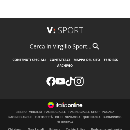
Cerca in Virgilio Sport...
CONTENUTI SPECIALI
CONTATTACI
MAPPA DEL SITO
FEED RSS
ARCHIVIO
LIBERO
VIRGILIO
PAGINEGIALLE
PAGINEGIALLE SHOP
PGCASA
PAGINEBIANCHE
TUTTOCITTÀ
DILEI
SIVIAGGIA
QUIFINANZA
BUONISSIMO
SUPEREVA
Chi siamo
Note Legali
Privacy
Cookie Policy
Preferenze sui cookie