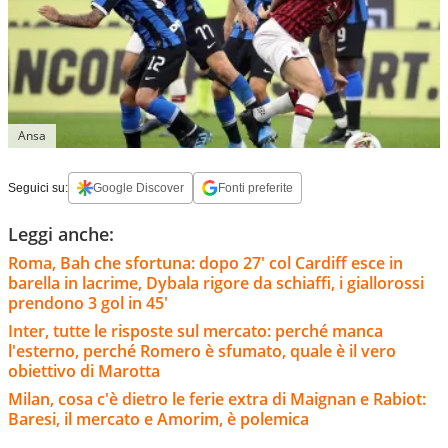
Ansa
Seguici su:
Google Discover
Fonti preferite
Leggi anche:
Roma, Bah che sfortuna: dopo 27' col Cardiff esce in
barella in lacrime, Dybala rigore da schiaffi, i giallorossi
prendono 3 gol in 45'
Inter, tutte le risposte sul mercato: perché manca
l'esterno, perché Romero è sfumato, quale è il vero
obiettivo di Marotta
Milan, cosa c'è dietro le ferie extra di Maignan e Rabiot:
Baresi, il mercato e Amorim, è polemica