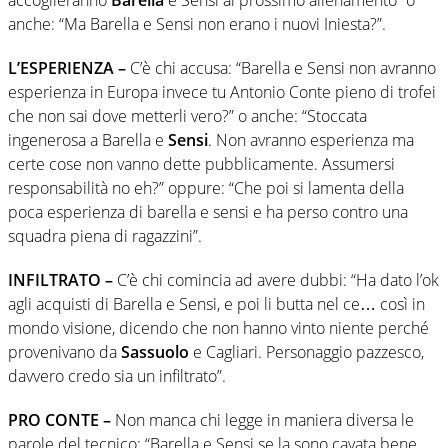
anche: “Ma Barella e Sensi non erano i nuovi Iniesta?”.
L’ESPERIENZA –
C’è chi accusa: “Barella e Sensi non avranno
esperienza in Europa invece tu Antonio Conte pieno di trofei
che non sai dove metterli vero?” o anche: “Stoccata
ingenerosa a Barella e
Sensi
. Non avranno esperienza ma
certe cose non vanno dette pubblicamente. Assumersi
responsabilità no eh?” oppure: “Che poi si lamenta della
poca esperienza di barella e sensi e ha perso contro una
squadra piena di ragazzini”.
INFILTRATO –
C’è chi comincia ad avere dubbi: “Ha dato l’ok
agli acquisti di Barella e Sensi, e poi li butta nel ce… così in
mondo visione, dicendo che non hanno vinto niente perché
provenivano da
Sassuolo
e Cagliari. Personaggio pazzesco,
davvero credo sia un infiltrato”.
PRO CONTE –
Non manca chi legge in maniera diversa le
parole del tecnico: “Barella e Sensi se la sono cavata bene,