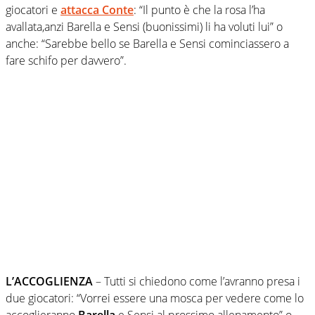
giocatori e
attacca Conte
: “Il punto è che la rosa l’ha
avallata,anzi Barella e Sensi (buonissimi) li ha voluti lui” o
anche: “Sarebbe bello se Barella e Sensi cominciassero a
fare schifo per davvero”.
L’ACCOGLIENZA
– Tutti si chiedono come l’avranno presa i
due giocatori: “Vorrei essere una mosca per vedere come lo
accoglieranno
Barella
e Sensi al prossimo allenamento” o