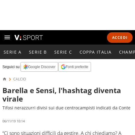
ACCEDI
SERIE A
SERIE B
SERIE C
COPPA ITALIA
CHAMP
Seguici su:
Google Discover
Fonti preferite
CALCIO
Barella e Sensi, l'hashtag diventa
virale
Tifosi nerazzurri divisi sui due centrocampisti indicati da Conte
06/11/19 10:14
“Ci sono situazioni difficili da gestire. A chi chiediamo? A