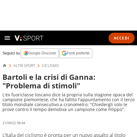
ACCEDI
Seguici su:
Google Discover
Fonti preferite
ALTRI SPORT
CICLISMO
Bartoli e la crisi di Ganna:
"Problema di stimoli"
L'ex fuoriclasse toscano dice la propria sulla stagione opaca del
campione piemontese, che ha fallito l'appuntamento con il terzo
titolo mondiale consecutivo a cronometro: "Chiedergli solo le
prove contro il tempo demotiva un campione come Filippo".
21/09/22 08:44
L’Italia del ciclismo è pronta per un nuovo assalto al titolo