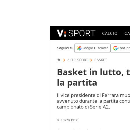
CALCIO
C
Seguici su:
Google Discover
Fonti pr
ALTRI SPORT
BASKET
Basket in lutto,
la partita
Il vice presidente di Ferrara mu
avvenuto durante la partita cont
campionato di Serie A2.
05/01/20 19:36