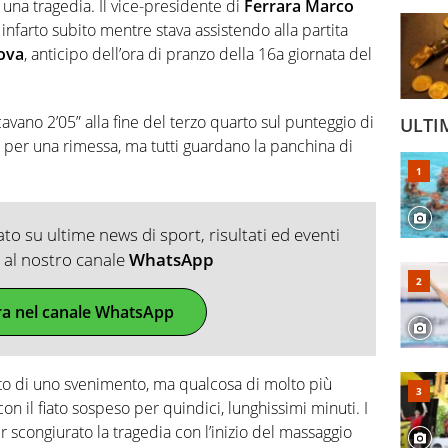
n una tragedia. Il vice-presidente di
Ferrara Marco
 infarto subito mentre stava assistendo alla partita
ova
, anticipo dell’ora di pranzo della 16a giornata del
no 2’05” alla fine del terzo quarto sul punteggio di
ULTI
 per una rimessa, ma tutti guardano la panchina di
o su ultime news di sport, risultati ed eventi
ti al nostro canale
WhatsApp
ra nel canale WhatsApp
tato di uno svenimento, ma qualcosa di molto più
con il fiato sospeso per quindici, lunghissimi minuti. I
scongiurato la tragedia con l’inizio del massaggio