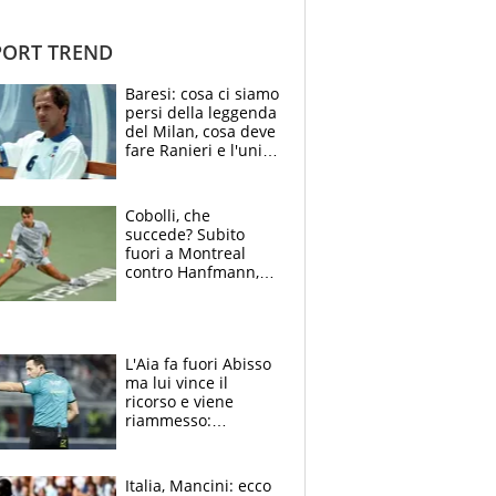
ORT TREND
Baresi: cosa ci siamo
persi della leggenda
del Milan, cosa deve
fare Ranieri e l'unico
neo di una carriera
immacolata
Cobolli, che
succede? Subito
fuori a Montreal
contro Hanfmann,
per Flavio è tutta
colpa della tosse
L'Aia fa fuori Abisso
ma lui vince il
ricorso e viene
riammesso:
continua momento
nero per gli arbitri
Italia, Mancini: ecco