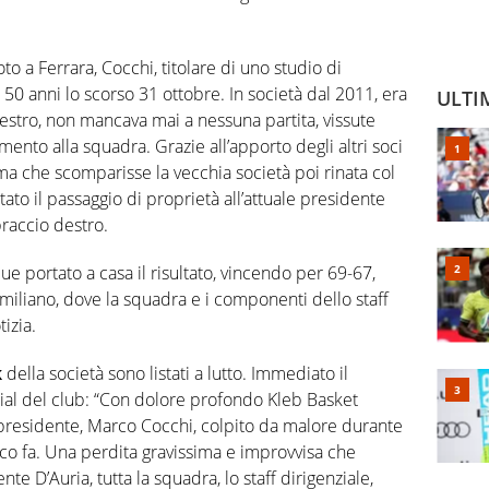
 a Ferrara, Cocchi, titolare di uno studio di
50 anni lo scorso 31 ottobre. In società dal 2011, era
ULTI
stro, non mancava mai a nessuna partita, vissute
mento alla squadra. Grazie all’apporto degli altri soci
ma che scomparisse la vecchia società poi rinata col
ato il passaggio di proprietà all’attuale presidente
raccio destro.
e portato a casa il risultato, vincendo per 69-67,
miliano, dove la squadra e i componenti dello staff
tizia.
k
della società sono listati a lutto. Immediato il
ial del club: “Con dolore profondo Kleb Basket
epresidente, Marco Cocchi, colpito da malore durante
co fa. Una perdita gravissima e improvvisa che
nte D’Auria, tutta la squadra, lo staff dirigenziale,