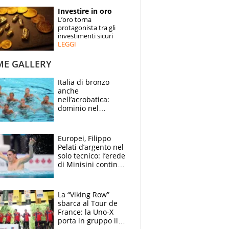
STORIE
Investire in oro
L’oro torna
SPECIALI
protagonista tra gli
investimenti sicuri
LEGGI
ESPERTI
ME GALLERY
CONTATTI
Italia di bronzo
anche
nell’acrobatica:
dominio nel
medagliere, ora
tocca a Ceccon, Curti
e compagni
Europei, Filippo
continuare
Pelati d’argento nel
solo tecnico: l’erede
di Minisini continua
a stupire, Los
Angeles è già nel
mirino
La “Viking Row”
sbarca al Tour de
France: la Uno-X
porta in gruppo il