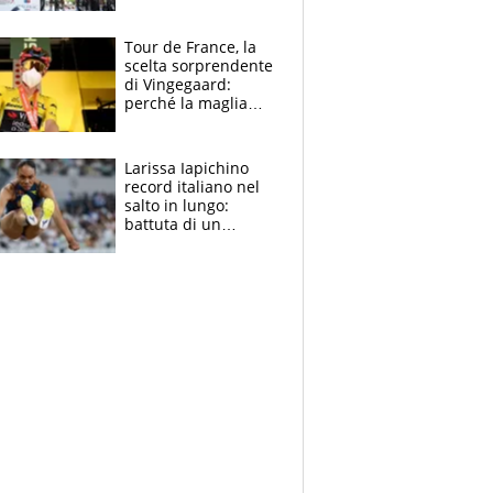
rito della Norvegia
di Haaland e
compagni
Tour de France, la
scelta sorprendente
di Vingegaard:
perché la maglia
gialla indossa la
mascherina, il
rischio da evitare
Larissa Iapichino
record italiano nel
salto in lungo:
battuta di un
centimetro mamma
Fiona May