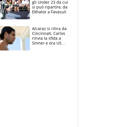
gli Under 23 da cui
si può ripartire, da
Ekhator a Favasuli
Alcaraz si ritira da
Cincinnati, Carlos
rinvia la sfida a
Sinner e ora US
Open di nuovo a
rischio