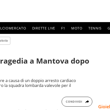
ALCIOMERCATO
DIRETTE LIVE
F1
MOTO
TENNIS
G
eferite
 tragedia a Mantova dopo
ore a causa di un doppio arresto cardiaco
ro la squadra lombarda valevole per il
CONDIVIDI
Gioie