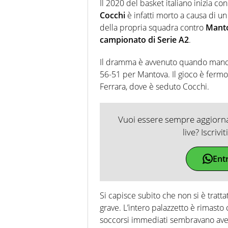
Il 2020 del basket italiano inizia co
Cocchi
è infatti morto a causa di un
della propria squadra contro
Mant
campionato di Serie A2
.
Il dramma è avvenuto quando mancava
56-51 per Mantova. Il gioco è fermo
Ferrara, dove è seduto Cocchi.
Vuoi essere sempre aggiornat
live? Iscrivi
Ent
Si capisce subito che non si è trat
grave. L’intero palazzetto è rimasto 
soccorsi immediati sembravano aver 