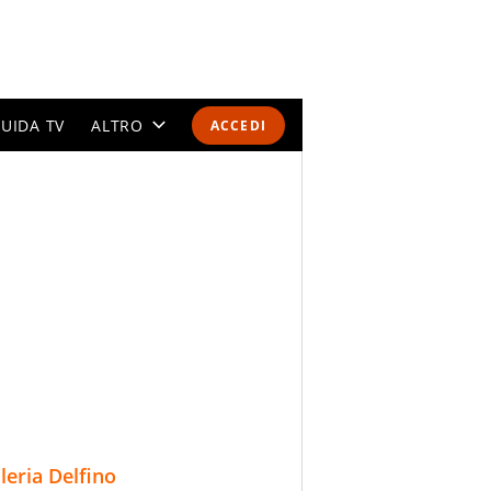
UIDA TV
ALTRO
ACCEDI
CALENDARI E CLASSIFICHE
ALTRI SPORT
MONDIALI 2026
OLIMPIADI
GOSSIP
LIFESTYLE
lleria Delfino