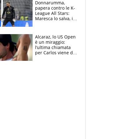
Brignone
Donnarumma,
papera contro le K-
League All Stars:
Maresca lo salva, i
tifosi del City lo
attaccano
Alcaraz, lo US Open
è un miraggio:
l’ultima chiamata
per Carlos viene da
New York e
potrebbe
coinvolgere Serena
Williams