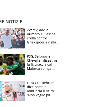
ME NOTIZIE
Zverev, addio
numero 1: Sascha
crolla contro
Griekspoor e nella
sfida a due con
Sinner si conferma
terzo. Quanti malori
PSG, Safonov e
a Montreal
Chevalier disastrosi:
la figuraccia col
Maiorca spinge
Suzuki da Luis
Enrique, Juve a
rischio beffa
Lara Gut-Behrami
dice basta e
annuncia il ritiro:
“Non voglio più
gareggiare”. Visita
decisiva per