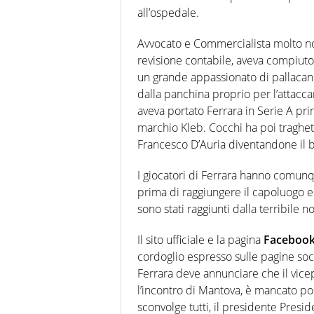
all’ospedale.
Avvocato e Commercialista molto noto
revisione contabile, aveva compiuto 
un grande appassionato di pallacane
dalla panchina proprio per l’attacca
aveva portato Ferrara in Serie A pri
marchio Kleb. Cocchi ha poi traghett
Francesco D’Auria diventandone il b
I giocatori di Ferrara hanno comunqu
prima di raggiungere il capoluogo e
sono stati raggiunti dalla terribile no
Il sito ufficiale e la pagina
Faceboo
cordoglio espresso sulle pagine soc
Ferrara deve annunciare che il vic
l’incontro di Mantova, è mancato po
sconvolge tutti, il presidente Preside