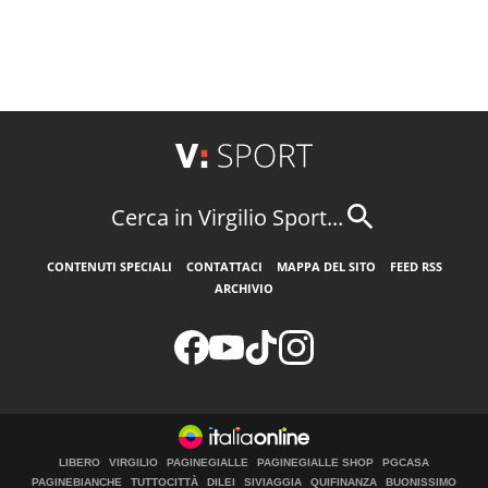
Cerca in Virgilio Sport...
CONTENUTI SPECIALI
CONTATTACI
MAPPA DEL SITO
FEED RSS
ARCHIVIO
LIBERO
VIRGILIO
PAGINEGIALLE
PAGINEGIALLE SHOP
PGCASA
PAGINEBIANCHE
TUTTOCITTÀ
DILEI
SIVIAGGIA
QUIFINANZA
BUONISSIMO