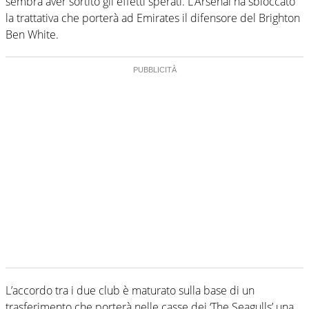
sembra aver sortito gli effetti sperati. L’Arsenal ha sbloccato
la trattativa che porterà ad Emirates il difensore del Brighton
Ben White.
L’accordo tra i due club è maturato sulla base di un
trasferimento che porterà nelle casse dei ‘The Seagulls’ una