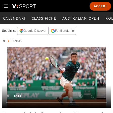
ACCEDI
CALENDARI
CLASSIFICHE
AUSTRALIAN OPEN
RO
Seguici su:
Google Discover
Fonti preferite
TENNIS