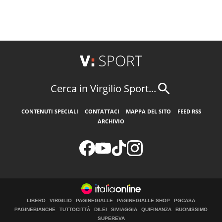
Cerca in Virgilio Sport...
CONTENUTI SPECIALI
CONTATTACI
MAPPA DEL SITO
FEED RSS
ARCHIVIO
LIBERO
VIRGILIO
PAGINEGIALLE
PAGINEGIALLE SHOP
PGCASA
PAGINEBIANCHE
TUTTOCITTÀ
DILEI
SIVIAGGIA
QUIFINANZA
BUONISSIMO
SUPEREVA