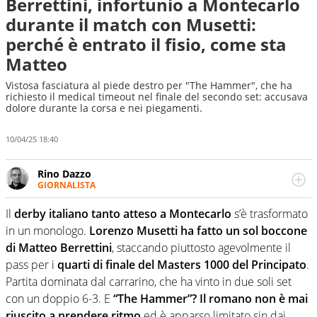
Berrettini, infortunio a Montecarlo
durante il match con Musetti:
perché è entrato il fisio, come sta
Matteo
Vistosa fasciatura al piede destro per "The Hammer", che ha
richiesto il medical timeout nel finale del secondo set: accusava
dolore durante la corsa e nei piegamenti.
10/04/25 18:40
Rino Dazzo
GIORNALISTA
Se mai ci fosse modo di traslare il glossario del calcio in
una nicchia di esperti, lui ne farebbe parte. Non si perde
Il
derby italiano tanto atteso a Montecarlo
s’è trasformato
una svista arbitrale né gli umori social del mondo delle
in un monologo.
Lorenzo Musetti ha fatto un sol boccone
curve
di Matteo Berrettini
, staccando piuttosto agevolmente il
pass per i
quarti di finale del Masters 1000 del Principato
.
Partita dominata dal carrarino, che ha vinto in due soli set
con un doppio 6-3. E
“The Hammer”? Il romano non è mai
riuscito a prendere ritmo
ed è apparso limitato sin dai