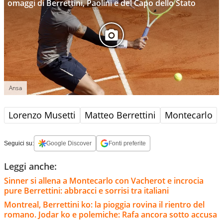
omaggi di Berrettini, Paolini e del Capo dello Stato
Ansa
Lorenzo Musetti
Matteo Berrettini
Montecarlo
Seguici su:
Google Discover
Fonti preferite
Leggi anche:
Sinner si allena a Montecarlo con Vacherot e incrocia
pure Berrettini: abbracci e sorrisi tra italiani
Montreal, Berrettini ko: la pioggia rovina il rientro del
romano. Jodar ko e polemiche: Rafa ancora sotto accusa