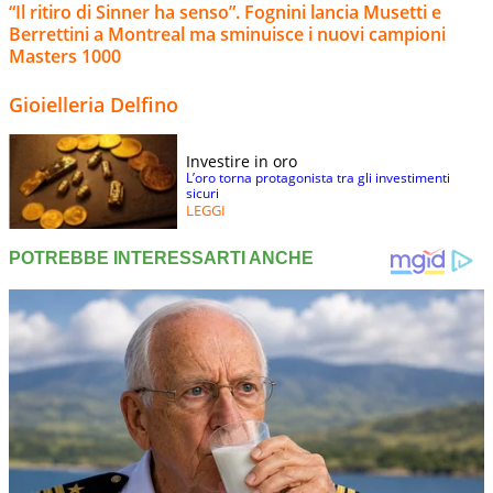
“Il ritiro di Sinner ha senso”. Fognini lancia Musetti e
Berrettini a Montreal ma sminuisce i nuovi campioni
Masters 1000
Gioielleria Delfino
Investire in oro
L’oro torna protagonista tra gli investimenti
sicuri
LEGGI