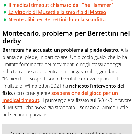
Il medical timeout chiamato da "The Hammer"
La vittoria di Musetti e la smorfia di Matteo
Niente alibi per Berrettini dopo la sconfitta
Montecarlo, problema per Berrettini nel
derby
Berrettini ha accusato un problema al piede destro
. Alla
pianta del piede, in particolare. Un piccolo guaio, che lo ha
limitato fortemente nei movimenti e negli stessi appoggi
sulla terra rossa del centrale monegasco, il leggendario
“Ranieri III”. I sospetti sono diventati certezze quando il
finalista di Wimbledon 2021 ha
richiesto l’intervento del
fisio
, con conseguente
sospensione del gioco per un
medical timeout
. Il punteggio era fissato sul 6-3 4-3 in favore
di Musetti, che aveva già strappato il servizio all’amico-rivale
nel secondo parziale.
Vuoi essere sempre aggiornato su ultime news di