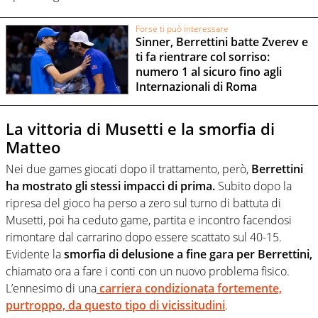
Forse ti può interessare
Sinner, Berrettini batte Zverev e
ti fa rientrare col sorriso:
numero 1 al sicuro fino agli
Internazionali di Roma
La vittoria di Musetti e la smorfia di
Matteo
Nei due games giocati dopo il trattamento, però,
Berrettini
ha mostrato gli stessi impacci di prima.
Subito dopo la
ripresa del gioco ha perso a zero sul turno di battuta di
Musetti, poi ha ceduto game, partita e incontro facendosi
rimontare dal carrarino dopo essere scattato sul 40-15.
Evidente la
smorfia di delusione a fine gara per Berrettini,
chiamato ora a fare i conti con un nuovo problema fisico.
L’ennesimo di una
carriera condizionata fortemente,
purtroppo, da questo tipo di vicissitudini
.