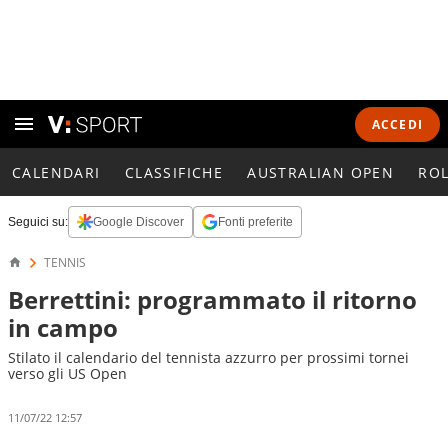
ACCEDI
CALENDARI
CLASSIFICHE
AUSTRALIAN OPEN
RO
Seguici su:
Google Discover
Fonti preferite
TENNIS
Berrettini: programmato il ritorno
in campo
Stilato il calendario del tennista azzurro per prossimi tornei
verso gli US Open
11/07/22 12:57