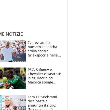
ME NOTIZIE
Zverev, addio
numero 1: Sascha
crolla contro
Griekspoor e nella
sfida a due con
Sinner si conferma
terzo. Quanti malori
PSG, Safonov e
a Montreal
Chevalier disastrosi:
la figuraccia col
Maiorca spinge
Suzuki da Luis
Enrique, Juve a
rischio beffa
Lara Gut-Behrami
dice basta e
annuncia il ritiro:
“Non voglio più