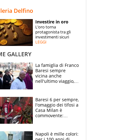
STORIE
lleria Delfino
SPECIALI
Investire in oro
L’oro torna
ESPERTI
protagonista tra gli
investimenti sicuri
LEGGI
CONTATTI
ME GALLERY
La famiglia di Franco
Baresi sempre
vicina anche
nell'ultimo viaggio,
la moglie Maura, i
figli e i suoi cari
circondati
Baresi 6 per sempre,
dall'affetto dei tifosi
l'omaggio dei tifosi a
Casa Milan è
commovente:
maglie, bandiere,
sciarpe, lacrime e
bigliettini
Napoli è mille colori:
per i 100 anni di