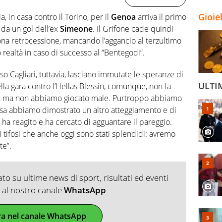
Gioie
, in casa contro il Torino, per il
Genoa
arriva il primo
 da un gol dell’ex
Simeone
. Il Grifone cade quindi
zona retrocessione, mancando l’aggancio al terzultimo
 realtà in caso di successo al “Bentegodi”.
so Cagliari, tuttavia, lasciano immutate le speranze di
ULTI
lla gara contro l’Hellas Blessin, comunque, non fa
, ma non abbiamo giocato male. Purtroppo abbiamo
presa abbiamo dimostrato un altro atteggiamento e di
ha reagito e ha cercato di agguantare il pareggio.
i tifosi che anche oggi sono stati splendidi: avremo
te”.
o su ultime news di sport, risultati ed eventi
ti al nostro canale
WhatsApp
ra nel canale WhatsApp