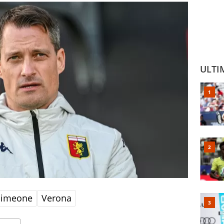
ULTI
Simeone
Verona