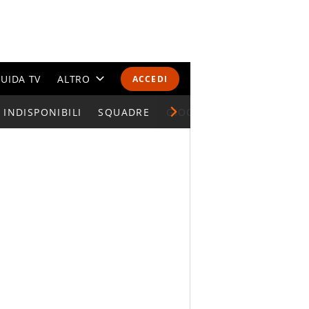
UIDA TV
ALTRO
ACCEDI
INDISPONIBILI
CALENDARI E CLASSIFICHE
SQUADRE
GIOCATORI SERIE A
ALTRI SPORT
MONDIALI 2026
OLIMPIADI
GOSSIP
LIFESTYLE