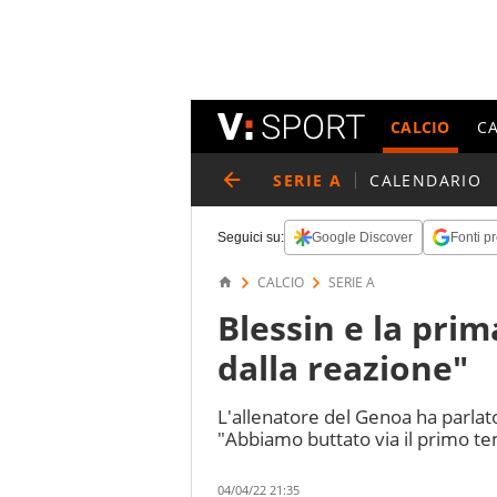
CALCIO
C
SERIE A
CALENDARIO
Seguici su:
Google Discover
Fonti pr
CALCIO
SERIE A
Blessin e la prim
dalla reazione"
L'allenatore del Genoa ha parlato
"Abbiamo buttato via il primo t
04/04/22 21:35