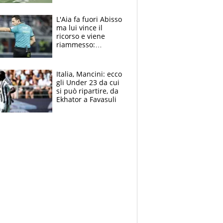
colpa della tosse
L'Aia fa fuori Abisso
ma lui vince il
ricorso e viene
riammesso:
continua momento
nero per gli arbitri
Italia, Mancini: ecco
gli Under 23 da cui
si può ripartire, da
Ekhator a Favasuli