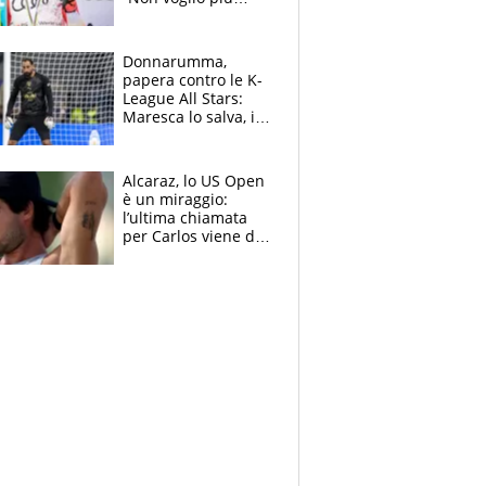
gareggiare”. Visita
decisiva per
Brignone
Donnarumma,
papera contro le K-
League All Stars:
Maresca lo salva, i
tifosi del City lo
attaccano
Alcaraz, lo US Open
è un miraggio:
l’ultima chiamata
per Carlos viene da
New York e
potrebbe
coinvolgere Serena
Williams