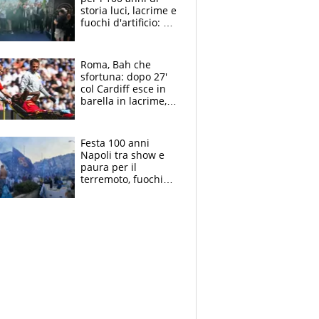
storia luci, lacrime e
fuochi d'artificio: De
Laurentiis salta al
coro anti-Juve
Roma, Bah che
sfortuna: dopo 27'
col Cardiff esce in
barella in lacrime,
Dybala rigore da
schiaffi, i giallorossi
prendono 3 gol in
Festa 100 anni
45'
Napoli tra show e
paura per il
terremoto, fuochi
d'artificio e
polemiche: andava
fermato