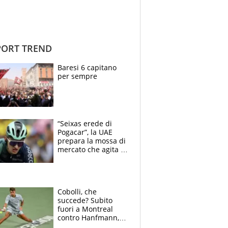
ORT TREND
Baresi 6 capitano
per sempre
“Seixas erede di
Pogacar”, la UAE
prepara la mossa di
mercato che agita la
Francia. Ciccone,
che beffa alla Vuelta
a Burgos
Cobolli, che
succede? Subito
fuori a Montreal
contro Hanfmann,
per Flavio è tutta