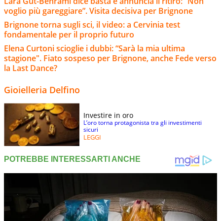
Lara Gut-Behrami dice basta e annuncia il ritiro: “Non
voglio più gareggiare”. Visita decisiva per Brignone
Brignone torna sugli sci, il video: a Cervinia test
fondamentale per il proprio futuro
Elena Curtoni scioglie i dubbi: “Sarà la mia ultima
stagione". Fiato sospeso per Brignone, anche Fede verso
la Last Dance?
Gioielleria Delfino
Investire in oro
L’oro torna protagonista tra gli investimenti
sicuri
LEGGI