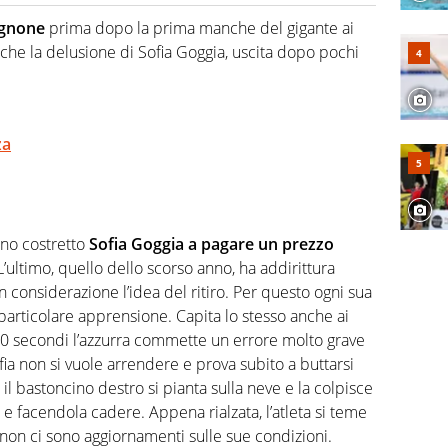
hanno segreti: basket, football, baseball e la capacità
ve altri non vedono granché
rignone
prima dopo la prima manche del gigante ai
che la delusione di Sofia Goggia, uscita dopo pochi
za
anno costretto
Sofia Goggia a pagare un prezzo
 L’ultimo, quello dello scorso anno, ha addirittura
considerazione l’idea del ritiro. Per
questo ogni sua
articolare apprensione. Capita lo stesso anche ai
20 secondi l’azzurra commette un errore molto grave
ia non si vuole arrendere e prova subito a buttarsi
il bastoncino destro si pianta sulla neve e la colpisce
 e facendola cadere. Appena rialzata, l’atleta si teme
non ci sono aggiornamenti sulle sue condizioni.