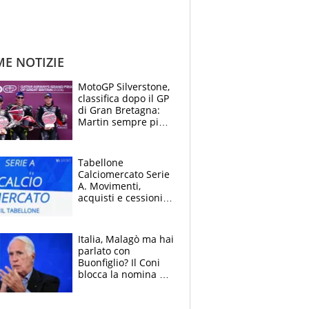
ME NOTIZIE
MotoGP Silverstone,
classifica dopo il GP
di Gran Bretagna:
Martin sempre più
leader, ma
Bezzecchi avanza
Tabellone
Calciomercato Serie
A. Movimenti,
acquisti e cessioni:
estate 2026-27
Italia, Malagò ma hai
parlato con
Buonfiglio? Il Coni
blocca la nomina di
Diana Bianchedi