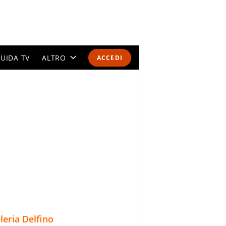
UIDA TV
ALTRO
ACCEDI
CALENDARI E CLASSIFICHE
ALTRI SPORT
MONDIALI 2026
OLIMPIADI
GOSSIP
LIFESTYLE
lleria Delfino