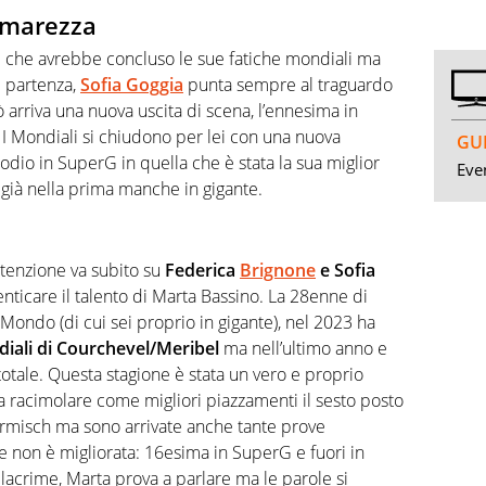
’amarezza
e che avrebbe concluso le sue fatiche mondiali ma
i partenza,
Sofia Goggia
punta sempre al traguardo
ò arriva una nuova uscita di scena, l’ennesima in
I Mondiali si chiudono per lei con una nuova
GUI
dio in SuperG in quella che è stata la sua miglior
Even
i già nella prima manche in gigante.
e
ttenzione va subito su
Federica
Brignone
e Sofia
enticare il talento di Marta Bassino. La 28enne di
Mondo (di cui sei proprio in gigante), nel 2023 ha
iali di Courchevel/Meribel
ma nell’ultimo anno e
 totale. Questa stagione è stata un vero e proprio
a a racimolare come migliori piazzamenti il sesto posto
rmisch ma sono arrivate anche tante prove
ne non è migliorata: 16esima in SuperG e fuori in
e lacrime, Marta prova a parlare ma le parole si