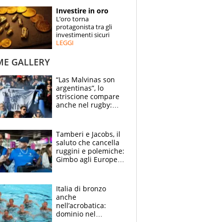
STORIE
Investire in oro
L’oro torna
SPECIALI
protagonista tra gli
investimenti sicuri
LEGGI
ESPERTI
ME GALLERY
CONTATTI
“Las Malvinas son
argentinas”, lo
striscione compare
anche nel rugby:
dopo Messi e
compagni ormai è
un caso
Tamberi e Jacobs, il
saluto che cancella
ruggini e polemiche:
Gimbo agli Europei
cerca un altro
miracolo
Italia di bronzo
anche
nell’acrobatica:
dominio nel