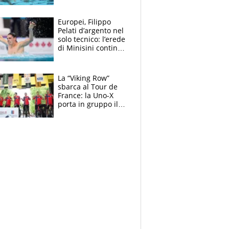
medagliere, ora
tocca a Ceccon, Curti
e compagni
Europei, Filippo
continuare
Pelati d’argento nel
solo tecnico: l’erede
di Minisini continua
a stupire, Los
Angeles è già nel
mirino
La “Viking Row”
sbarca al Tour de
France: la Uno-X
porta in gruppo il
rito della Norvegia
di Haaland e
compagni