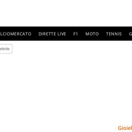
ALCIOMERCATO
DIRETTE LIVE
F1
MOTO
TENNIS
G
eferite
Gioie