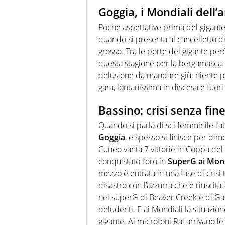
Goggia, i Mondiali dell
Poche aspettative prima del gigant
quando si presenta al cancelletto d
grosso. Tra le porte del gigante per
questa stagione per la
bergamasca. 
delusione da mandare giù: niente po
gara, lontanissima in discesa e fuor
Bassino: crisi senza fin
Quando si parla di sci femminile l’a
Goggia
, e spesso si finisce per dim
Cuneo vanta 7 vittorie in Coppa del 
conquistato l’oro in
SuperG ai Mond
mezzo è entrata in una fase di crisi
disastro con l’azzurra che è riuscit
nei superG di Beaver Creek e di Ga
deludenti. E ai Mondiali la situazio
gigante. Ai microfoni Rai arrivano l