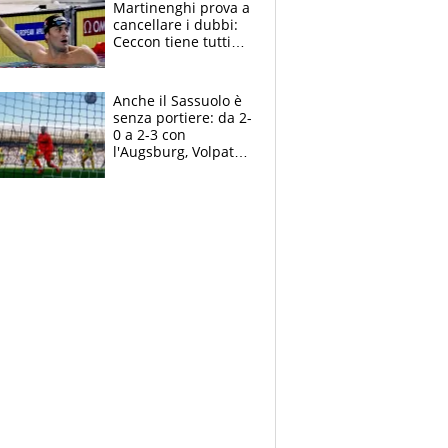
Martinenghi prova a
cancellare i dubbi:
Ceccon tiene tutti
col fiato sospeso.
Pellegrini punta su
Curtis
Anche il Sassuolo è
senza portiere: da 2-
0 a 2-3 con
l'Augsburg, Volpato
non basta, che
errori di Muric