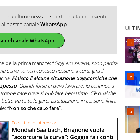
o su ultime news di sport, risultati ed eventi
ti al nostro canale
WhatsApp
ULTI
ra nel canale WhatsApp
fine della prima manche: “
Oggi ero serena, sono partita
a curva. Io non conosco nessuno a cui si gira il
accia.
Finisco il alcune situazione tragicomiche che
 spesso
. Quindi forse ci devo lavorare. Io continuo a
e troppe gare dove si può fare benissimo. C’è qualche
utto via tutte le gare. La situazione in cui sono finita
le: “
Non so che ca..o fare
”.
Forse ti può interessare
Mondiali Saalbach, Brignone vuole
“accorciare la curva”: Goggia fa i conti