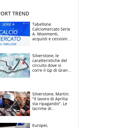
ORT TREND
Tabellone
Calciomercato Serie
A. Movimenti,
acquisti e cessioni:
estate 2026-27
Silverstone, le
caratteristiche del
circuito dove si
corre il Gp di Gran
Bretagna del
Motomondiale
Silverstone, Martin:
"Il lavoro di Aprilia
sta ripagando". Le
lacrime di
Bezzecchi: "Ho dato
tutto, spero di finire
la gara domani"
Europei,