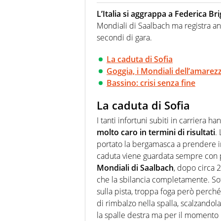
Per lui gli sport americani non 
innata di trovare la notizia do
L’Italia si aggrappa a Federica B
Mondiali di Saalbach ma registra an
secondi di gara.
La caduta di Sofia
Goggia, i Mondiali dell’amarez
Bassino: crisi senza fine
La caduta di Sofia
I tanti infortuni subiti in carriera h
molto caro in termini di risultati
.
portato la bergamasca a prendere in 
caduta viene guardata sempre con p
Mondiali di Saalbach
, dopo circa 
che la sbilancia completamente. Sof
sulla pista, troppa foga però perché 
di rimbalzo nella spalla, scalzandola
la spalle destra ma per il momento 