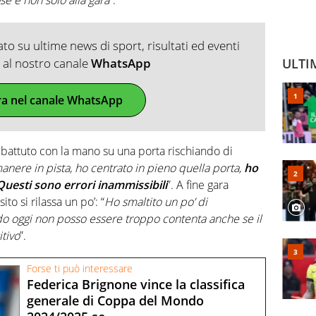
o su ultime news di sport, risultati ed eventi
ti al nostro canale
WhatsApp
ULTI
ra nel canale WhatsApp
battuto con la mano su una porta rischiando di
anere in pista, ho centrato in pieno quella porta,
ho
Questi sono errori inammissibili
”. A fine gara
to si rilassa un po’: “
Ho smaltito un po’ di
o oggi non posso essere troppo contenta anche se il
itivo
”.
Forse ti può interessare
Federica Brignone vince la classifica
generale di Coppa del Mondo