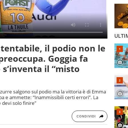
ULTI
entabile, il podio non le
preoccupa. Goggia fa
s’inventa il “misto
zzurre salgono sul podio ma la vittoria è di Emma
pa e ammette: “Inammissibili certi errori”. La
devi solo finire”
CONDIVIDI