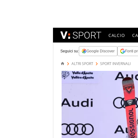
CALCIO
C
Seguici su:
Google Discover
Fonti pr
ALTRI SPORT
SPORT INVERNALI