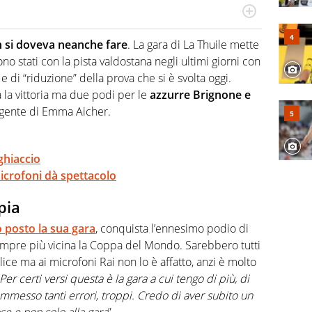
hanno segreti: basket, football, baseball e la capacità
ve altri non vedono granché
n si doveva neanche fare
. La gara di La Thuile mette
ono stati con la pista valdostana negli ultimi giorni con
e di “riduzione” della prova che si è svolta oggi.
ta la vittoria ma due podi per le
azzurre Brignone e
rgente di Emma Aicher.
ghiaccio
 microfoni dà spettacolo
pia
 posto la sua gara
, conquista l’ennesimo podio di
empre più vicina la Coppa del Mondo. Sarebbero tutti
lice ma ai microfoni Rai non lo è affatto, anzi è molto
Per certi versi questa è la gara a cui tengo di più, di
mmesso tanti errori, troppi. Credo di aver subito un
se e non solo alla gara
”.