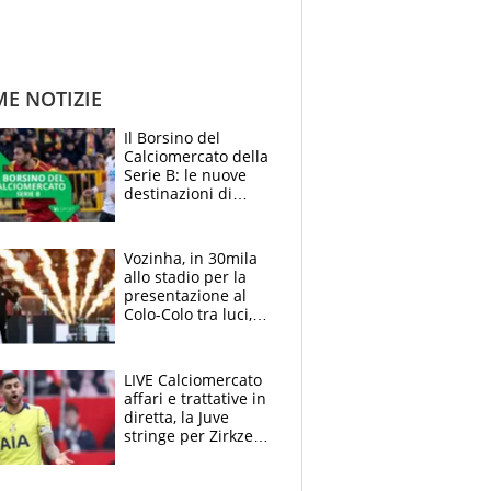
ME NOTIZIE
Il Borsino del
Calciomercato della
Serie B: le nuove
destinazioni di
Pittarello, Dorval e
Parigi
Vozinha, in 30mila
allo stadio per la
presentazione al
Colo-Colo tra luci,
spettacolo, elicotteri
e paracadutisti
LIVE Calciomercato
affari e trattative in
diretta, la Juve
stringe per Zirkzee,
Inter-Romero si
insinua l'Atletico,