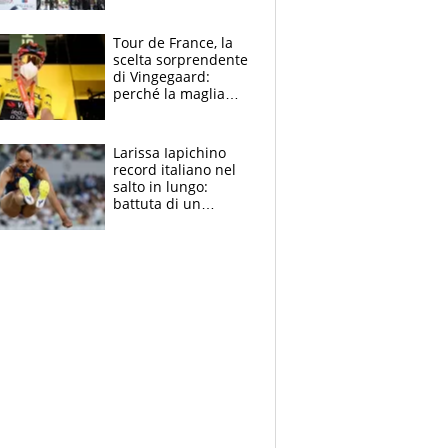
rito della Norvegia
di Haaland e
compagni
Tour de France, la
scelta sorprendente
di Vingegaard:
perché la maglia
gialla indossa la
mascherina, il
rischio da evitare
Larissa Iapichino
record italiano nel
salto in lungo:
battuta di un
centimetro mamma
Fiona May