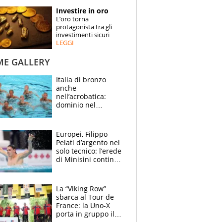
STORIE
Investire in oro
L’oro torna
SPECIALI
protagonista tra gli
investimenti sicuri
LEGGI
ESPERTI
ME GALLERY
CONTATTI
Italia di bronzo
anche
nell’acrobatica:
dominio nel
medagliere, ora
tocca a Ceccon, Curti
e compagni
Europei, Filippo
continuare
Pelati d’argento nel
solo tecnico: l’erede
di Minisini continua
a stupire, Los
Angeles è già nel
mirino
La “Viking Row”
sbarca al Tour de
France: la Uno-X
porta in gruppo il