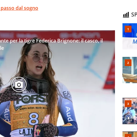
 passo dal sogno
SP
te per la tigre Federica Brignone: il casco, il
le