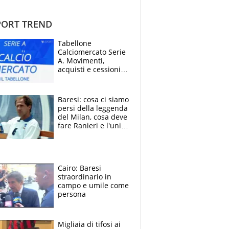
ORT TREND
Tabellone
Calciomercato Serie
A. Movimenti,
acquisti e cessioni:
estate 2026-27
Baresi: cosa ci siamo
persi della leggenda
del Milan, cosa deve
fare Ranieri e l'unico
neo di una carriera
immacolata
Cairo: Baresi
straordinario in
campo e umile come
persona
Migliaia di tifosi ai