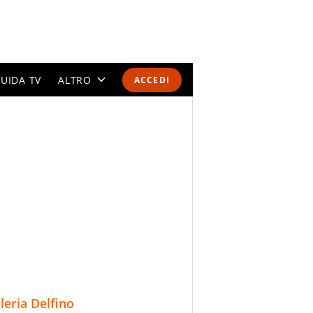
UIDA TV
ALTRO
ACCEDI
CALENDARI E CLASSIFICHE
ALTRI SPORT
MONDIALI 2026
OLIMPIADI
GOSSIP
LIFESTYLE
lleria Delfino