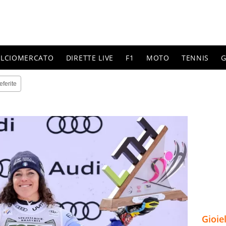
ALCIOMERCATO
DIRETTE LIVE
F1
MOTO
TENNIS
G
eferite
Gioie