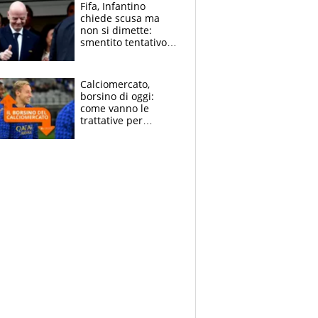
Napoli-Lukaku
Fifa, Infantino
chiede scusa ma
non si dimette:
smentito tentativo di
corruzione al
Marocco
Calciomercato,
borsino di oggi:
come vanno le
trattative per
Frattesi, Zirkzee,
Nico Gonzalez, Soulé
e Nusa