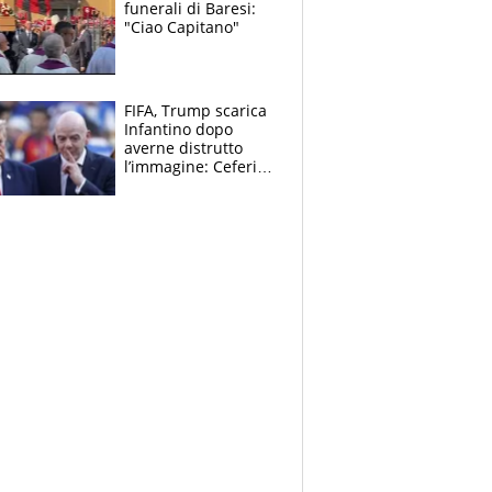
funerali di Baresi:
"Ciao Capitano"
FIFA, Trump scarica
Infantino dopo
averne distrutto
l’immagine: Ceferin
sceglie la
Supercoppa per il
contrattacco