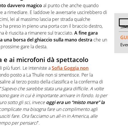
nto davvero magico
al punto che anche quando
e a rimediare. E laddove le avversarie uscirebbero di
mi, lei al massimo lascia per strada qualche
o ha preso in pieno una porta con il braccio destro,
ma è riuscita a rimanere sul tracciato.
A fine gara
GUI
 a una borsa del ghiaccio sulla mano destra
che un
Even
 prossime gare la desta.
ca e ai microfoni dà spettacolo
 più fuori. Le interviste a
Sofia Goggia non
ndo posto a La Thuile non si smentisce. Per la
alire al terzo posto della classifica e la conferma di
“
Sapevo che sarebbe stata una gara difficile. A volte
sono gare in cui è importante arrivare in fondo. Io per
ro sotto gli sci, invece
oggi era un “misto mare” la
 complicate ma bisogna fare un complimento agli
sciti fare. Ora facciamo un all-in in America, alle
 tempo per pensarci
”.