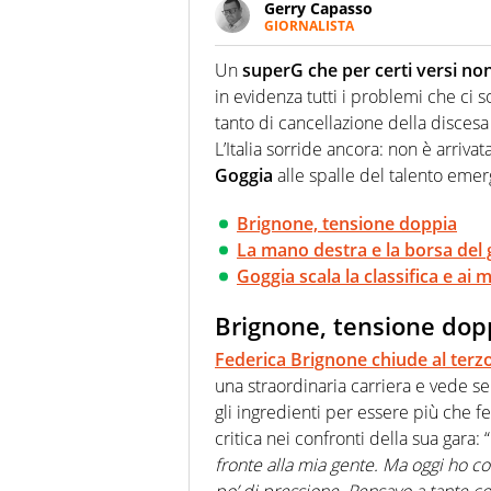
Gerry Capasso
GIORNALISTA
Per lui gli sport americani non 
innata di trovare la notizia do
Un
superG che per certi versi no
in evidenza tutti i problemi che ci s
tanto di cancellazione della discesa 
L’Italia sorride ancora: non è arriva
Goggia
alle spalle del talento eme
Brignone, tensione doppia
La mano destra e la borsa del 
Goggia scala la classifica e ai
Brignone, tensione dop
Federica Brignone chiude al terzo
una straordinaria carriera e vede s
gli ingredienti per essere più che fe
critica nei confronti della sua gara: “
fronte alla mia gente. Ma oggi ho co
po’ di pressione. Pensavo a tante co