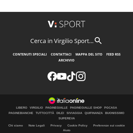
Cerca in Virgilio Sport...
CONTENUTI SPECIALI
CONTATTACI
MAPPA DEL SITO
FEED RSS
ARCHIVIO
LIBERO
VIRGILIO
PAGINEGIALLE
PAGINEGIALLE SHOP
PGCASA
PAGINEBIANCHE
TUTTOCITTÀ
DILEI
SIVIAGGIA
QUIFINANZA
BUONISSIMO
SUPEREVA
Chi siamo
Note Legali
Privacy
Cookie Policy
Preferenze sui cookie
Aiuto