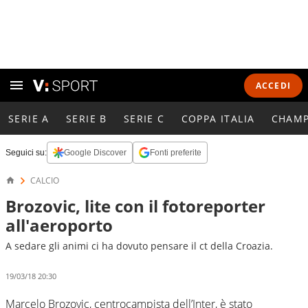
ACCEDI
SERIE A
SERIE B
SERIE C
COPPA ITALIA
CHAMP
Seguici su:
Google Discover
Fonti preferite
CALCIO
Brozovic, lite con il fotoreporter
all'aeroporto
A sedare gli animi ci ha dovuto pensare il ct della Croazia.
19/03/18 20:30
Marcelo Brozovic, centrocampista dell’Inter, è stato