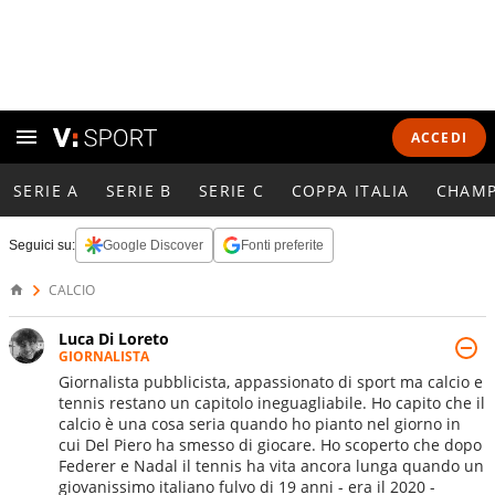
ACCEDI
SERIE A
SERIE B
SERIE C
COPPA ITALIA
CHAMP
Seguici su:
Google Discover
Fonti preferite
CALCIO
Luca Di Loreto
GIORNALISTA
Giornalista pubblicista, appassionato di sport ma calcio e
tennis restano un capitolo ineguagliabile. Ho capito che il
calcio è una cosa seria quando ho pianto nel giorno in
cui Del Piero ha smesso di giocare. Ho scoperto che dopo
Federer e Nadal il tennis ha vita ancora lunga quando un
giovanissimo italiano fulvo di 19 anni - era il 2020 -