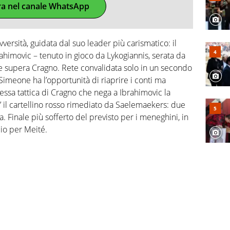
ra nel canale WhatsApp
avversità, guidata dal suo leader più carismatico: il
rahimovic – tenuto in gioco da Lykogiannis, serata da
 e supera Cragno. Rete convalidata solo in un secondo
Simeone ha l’opportunità di riaprire i conti ma
ssa tattica di Cragno che nega a Ibrahimovic la
lo’ il cartellino rosso rimediato da Saelemaekers: due
ta. Finale più sofferto del previsto per i meneghini, in
dio per Meité.