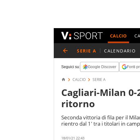
CALCIO
C
SERIE A
CALENDARIO
Seguici su:
Google Discover
Fonti pr
CALCIO
SERIE A
Cagliari-Milan 0
ritorno
Seconda vittoria di fila per il Mi
rientro dal 1' tra i titolari in cam
18/01/21 22:43