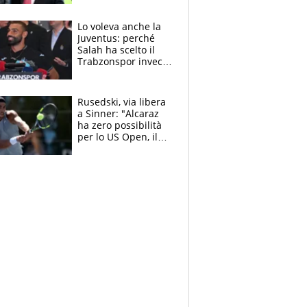
succede?
Lo voleva anche la
Juventus: perché
Salah ha scelto il
Trabzonspor invece
di un top club
Rusedski, via libera
a Sinner: "Alcaraz
ha zero possibilità
per lo US Open, il
2026 forse è gà
finito per lui"