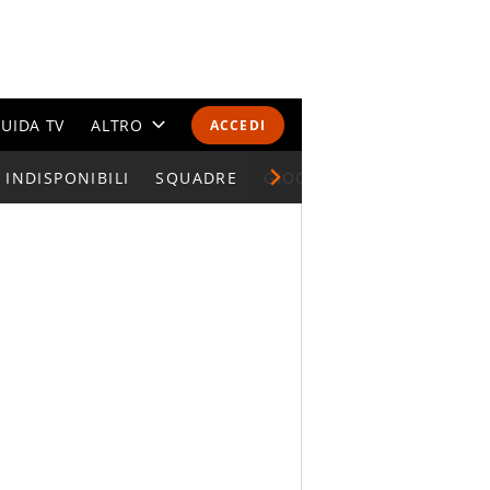
UIDA TV
ALTRO
ACCEDI
INDISPONIBILI
CALENDARI E CLASSIFICHE
SQUADRE
GIOCATORI SERIE A
ALTRI SPORT
MONDIALI 2026
OLIMPIADI
GOSSIP
LIFESTYLE