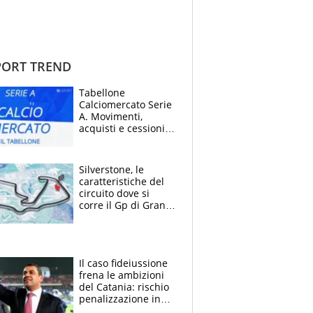
ORT TREND
Tabellone
Calciomercato Serie
A. Movimenti,
acquisti e cessioni:
estate 2026-27
Silverstone, le
caratteristiche del
circuito dove si
corre il Gp di Gran
Bretagna del
Motomondiale
Il caso fideiussione
frena le ambizioni
del Catania: rischio
penalizzazione in
classifica, cosa