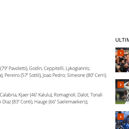
ULTI
9′ Pavoletti), Godin, Ceppitelli, Lykogiannis;
; Pereiro (57′ Sottil), Joao Pedro; Simeone (80′ Cerri).
abria, Kjaer (46′ Kalulu), Romagnoli, Dalot; Tonali
im Diaz (83′ Conti), Hauge (66′ Saelemaekers);