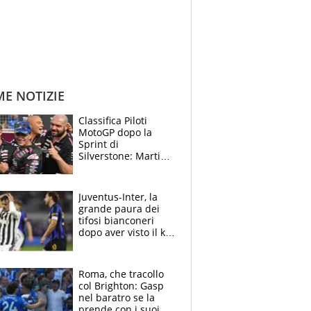
ME NOTIZIE
Classifica Piloti
MotoGP dopo la
Sprint di
Silverstone: Martin
sempre più leader,
Bezzecchi supera
Marquez
Juventus-Inter, la
grande paura dei
tifosi bianconeri
dopo aver visto il ko
nel derby d'Italia
Roma, che tracollo
col Brighton: Gasp
nel baratro se la
prende con i suoi