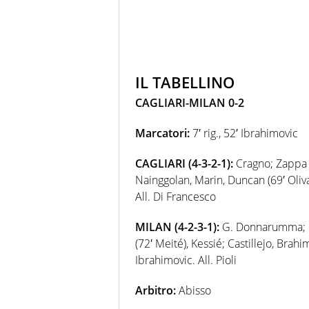
IL TABELLINO
CAGLIARI-MILAN 0-2
Marcatori:
7′ rig., 52′ Ibrahimovic
CAGLIARI (4-3-2-1):
Cragno; Zappa (7
Nainggolan, Marin, Duncan (69′ Oliva)
All. Di Francesco
MILAN (4-2-3-1):
G. Donnarumma; Cal
(72′ Meité), Kessié; Castillejo, Brah
Ibrahimovic. All. Pioli
Arbitro:
Abisso