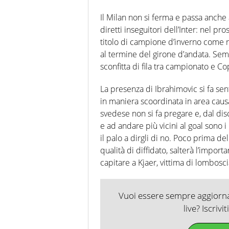
Il Milan non si ferma e passa anche a
diretti inseguitori dell’Inter: nel pr
titolo di campione d’inverno come 
al termine del girone d’andata. Semp
sconfitta di fila tra campionato e Cop
La presenza di Ibrahimovic si fa sen
in maniera scoordinata in area causa
svedese non si fa pregare e, dal disc
e ad andare più vicini al goal sono i
il palo a dirgli di no. Poco prima de
qualità di diffidato, salterà l’import
capitare a Kjaer, vittima di lombosci
Vuoi essere sempre aggiornat
live? Iscrivi