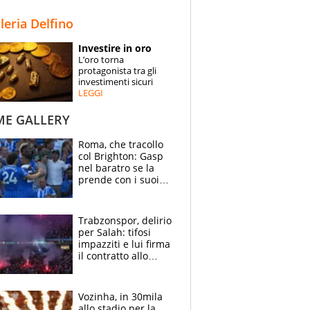
STORIE
lleria Delfino
SPECIALI
Investire in oro
L’oro torna
ESPERTI
protagonista tra gli
investimenti sicuri
LEGGI
CONTATTI
ME GALLERY
Roma, che tracollo
col Brighton: Gasp
nel baratro se la
prende con i suoi
cambiando tutti
Trabzonspor, delirio
per Salah: tifosi
impazziti e lui firma
il contratto allo
stadio
Vozinha, in 30mila
allo stadio per la