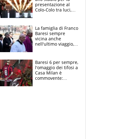
presentazione al
Colo-Colo tra luci,
spettacolo, elicotteri
e paracadutisti
La famiglia di Franco
Baresi sempre
vicina anche
nell'ultimo viaggio,
la moglie Maura, i
figli e i suoi cari
circondati
Baresi 6 per sempre,
dall'affetto dei tifosi
l'omaggio dei tifosi a
Casa Milan è
commovente:
maglie, bandiere,
sciarpe, lacrime e
bigliettini