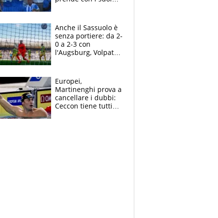
cambiando tutti
Anche il Sassuolo è
senza portiere: da 2-
0 a 2-3 con
l'Augsburg, Volpato
non basta, che
errori di Muric
Europei,
Martinenghi prova a
cancellare i dubbi:
Ceccon tiene tutti
col fiato sospeso.
Pellegrini punta su
Curtis