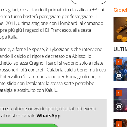
Gioie
 Cagliari, rinsaldando il primato in classifica a +3 sui
ossimo turno basterà pareggiare per ‘festeggiare’ il
nel 2011, ultima stagione con i lombardi al comando
re più giù i ragazzi di Di Francesco, alla sesta
pa Italia.
ULTI
tire e, a farne le spese, è Lykogiannis che interviene
ndo il calcio di rigore decretato da Abisso: lo
hetto, spiazza Cragno. I sardi si vedono solo a folate
 rossoneri, più concreti: Calabria calcia bene ma trova
ll’intervallo c’è l’ammonizione per Romagnoli che, in
ante sfida con l’Atalanta: la stessa sorte potrebbe
atalgia e sostituito con Kalulu.
o su ultime news di sport, risultati ed eventi
ti al nostro canale
WhatsApp