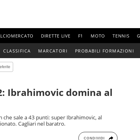
ALCIOMERCATO
DIRETTE LIVE
F1
MOTO
TENNIS
G
CLASSIFICA
MARCATORI
PROBABILI FORMAZIONI
eferite
-2: Ibrahimovic domina al
lan che sale a 43 punti: super Ibrahimovic, al
pionato. Cagliari nel baratro.
CONDIVIDI