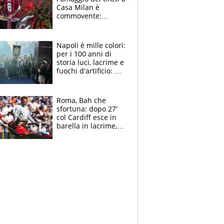
Casa Milan è
commovente:
maglie, bandiere,
sciarpe, lacrime e
bigliettini
Napoli è mille colori:
per i 100 anni di
storia luci, lacrime e
fuochi d'artificio: De
Laurentiis salta al
coro anti-Juve
Roma, Bah che
sfortuna: dopo 27'
col Cardiff esce in
barella in lacrime,
Dybala rigore da
schiaffi, i giallorossi
prendono 3 gol in
45'