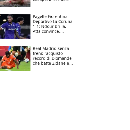
allenamenti fermi,
cosa succede
adesso
Pagelle Fiorentina-
Deportivo La Coruña
1-1: Ndour brilla,
Atta convince.
Pongracic rovina
tutto nel finale
Real Madrid senza
freni: l’acquisto
record di Diomande
che batte Zidane e
Ronaldo. Vinicius
rinnova: le cifre