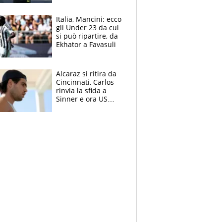
nero per gli arbitri
Italia, Mancini: ecco
gli Under 23 da cui
si può ripartire, da
Ekhator a Favasuli
Alcaraz si ritira da
Cincinnati, Carlos
rinvia la sfida a
Sinner e ora US
Open di nuovo a
rischio