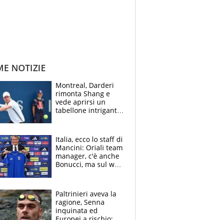
ME NOTIZIE
Montreal, Darderi
rimonta Shang e
vede aprirsi un
tabellone intrigante:
"Penso solo a
Borges, ma sono
felice del mio livello"
Italia, ecco lo staff di
Mancini: Oriali team
manager, c'è anche
Bonucci, ma sul web
infuria la polemica
Paltrinieri aveva la
ragione, Senna
inquinata ed
Europei a rischio: