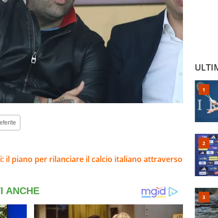
ULTI
eferite
: il piano per rilanciare il calcio italiano attraverso