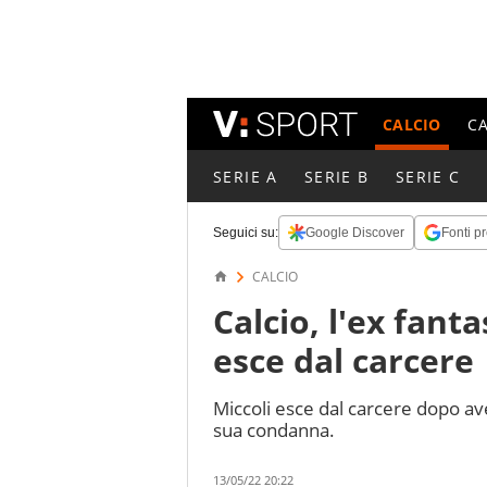
CALCIO
C
SERIE A
SERIE B
SERIE C
Seguici su:
Google Discover
Fonti pr
CALCIO
Calcio, l'ex fanta
esce dal carcere
Miccoli esce dal carcere dopo ave
sua condanna.
13/05/22 20:22