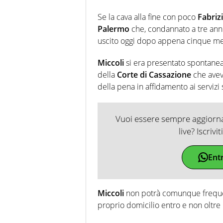
Se la cava alla fine con poco
Fabriz
Palermo
che, condannato a tre anni
uscito oggi dopo appena cinque me
Miccoli
si era presentato spontanea
della
Corte di Cassazione
che avev
della pena in affidamento ai servizi s
Vuoi essere sempre aggiornat
live? Iscrivi
Ent
Miccoli
non potrà comunque frequent
proprio domicilio entro e non oltre