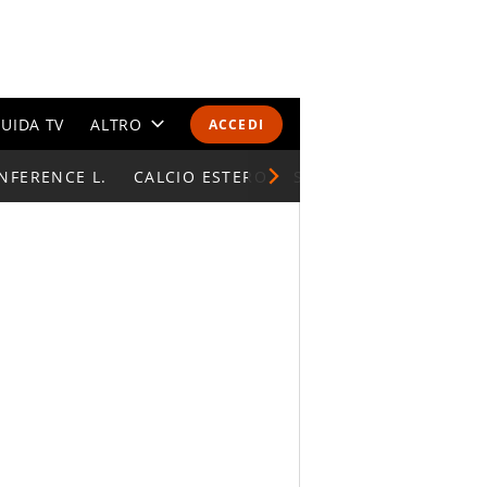
UIDA TV
ALTRO
ACCEDI
NFERENCE L.
CALENDARI E CLASSIFICHE
CALCIO ESTERO
SUPERCOPPA ITALIAN
ALTRI SPORT
MONDIALI 2026
OLIMPIADI
GOSSIP
LIFESTYLE