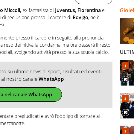
Gioie
io Miccoli,
ex fantasista di
Juventus, Fiorentina
e
 di reclusione presso il carcere di
Rovigo
, ne è
si.
mente presso il carcere in seguito alla pronuncia
a reso definitiva la condanna, ma ora passerà il resto
ULTI
ociali, svolgendo attività presso la sua scuola calcio.
o su ultime news di sport, risultati ed eventi
ti al nostro canale
WhatsApp
ra nel canale WhatsApp
are pregiudicati e avrò l’obbligo di tornare al
 mezzanotte.