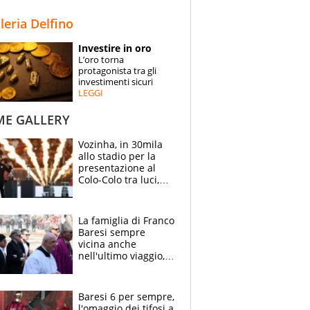
STORIE
lleria Delfino
SPECIALI
Investire in oro
L’oro torna
ESPERTI
protagonista tra gli
investimenti sicuri
LEGGI
CONTATTI
ME GALLERY
Vozinha, in 30mila
allo stadio per la
presentazione al
Colo-Colo tra luci,
spettacolo, elicotteri
e paracadutisti
La famiglia di Franco
Baresi sempre
vicina anche
nell'ultimo viaggio,
la moglie Maura, i
figli e i suoi cari
circondati
Baresi 6 per sempre,
dall'affetto dei tifosi
l'omaggio dei tifosi a