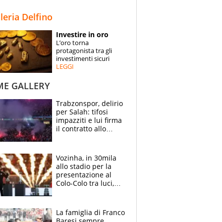
STORIE
lleria Delfino
SPECIALI
Investire in oro
L’oro torna
ESPERTI
protagonista tra gli
investimenti sicuri
LEGGI
CONTATTI
ME GALLERY
Trabzonspor, delirio
per Salah: tifosi
impazziti e lui firma
il contratto allo
stadio
Vozinha, in 30mila
allo stadio per la
presentazione al
Colo-Colo tra luci,
spettacolo, elicotteri
e paracadutisti
La famiglia di Franco
Baresi sempre