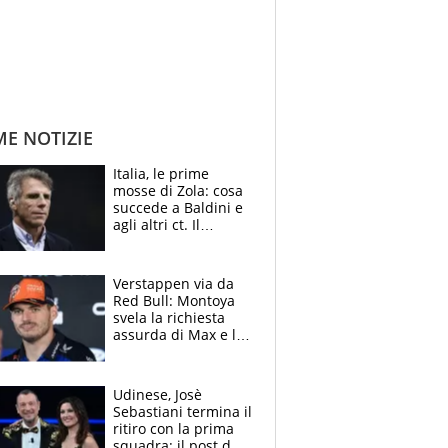
ME NOTIZIE
Italia, le prime
mosse di Zola: cosa
succede a Baldini e
agli altri ct. Il
Borussia tenta un
altro sgarbo agli
azzurri
Verstappen via da
Red Bull: Montoya
svela la richiesta
assurda di Max e lo
avverte: “Sicuro
Mercedes e
McLaren siano
Udinese, Josè
meglio?”
Sebastiani termina il
ritiro con la prima
squadra: il post del