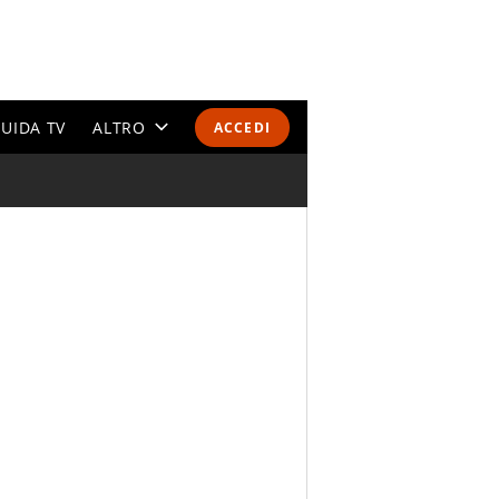
UIDA TV
ALTRO
ACCEDI
CALENDARI E CLASSIFICHE
ALTRI SPORT
MONDIALI 2026
OLIMPIADI
GOSSIP
LIFESTYLE