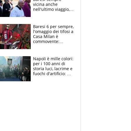
vicina anche
nell'ultimo viaggio,
la moglie Maura, i
figli e i suoi cari
circondati
Baresi 6 per sempre,
dall'affetto dei tifosi
l'omaggio dei tifosi a
Casa Milan è
commovente:
maglie, bandiere,
sciarpe, lacrime e
bigliettini
Napoli è mille colori:
per i 100 anni di
storia luci, lacrime e
fuochi d'artificio: De
Laurentiis salta al
coro anti-Juve