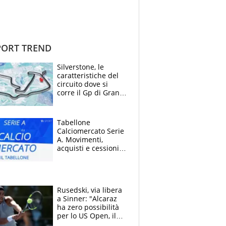
ORT TREND
Silverstone, le
caratteristiche del
circuito dove si
corre il Gp di Gran
Bretagna del
Motomondiale
Tabellone
Calciomercato Serie
A. Movimenti,
acquisti e cessioni:
estate 2026-27
Rusedski, via libera
a Sinner: "Alcaraz
ha zero possibilità
per lo US Open, il
2026 forse è gà