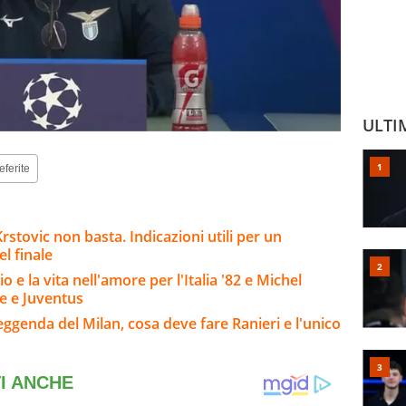
ULTI
eferite
stovic non basta. Indicazioni utili per un
l finale
o e la vita nell'amore per l'Italia '82 e Michel
se e Juventus
leggenda del Milan, cosa deve fare Ranieri e l'unico