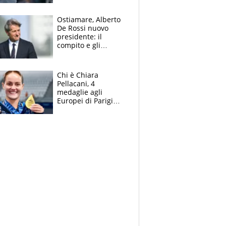
finito per lui"
Ostiamare, Alberto
De Rossi nuovo
presidente: il
compito e gli
obiettivi ricevuti dal
figlio Daniele
Chi è Chiara
Pellacani, 4
medaglie agli
Europei di Parigi
2026, papà
Giampaolo
giornalista, mamma
insegnante e il
fratello calciatore