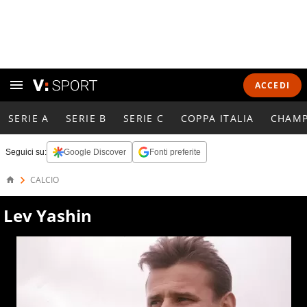
ACCEDI
SERIE A
SERIE B
SERIE C
COPPA ITALIA
CHAMP
Seguici su:
Google Discover
Fonti preferite
CALCIO
Lev Yashin