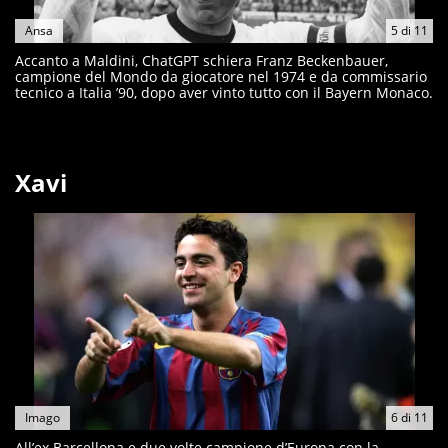
Ansa
5
di
11
Accanto a Maldini, ChatGPT schiera Franz Beckenbauer,
campione del Mondo da giocatore nel 1974 e da commissario
tecnico a Italia ’90, dopo aver vinto tutto con il Bayern Monaco.
Xavi
Imago
6
di
11
All’ex Barcellona e due volte campione d’Europa con la