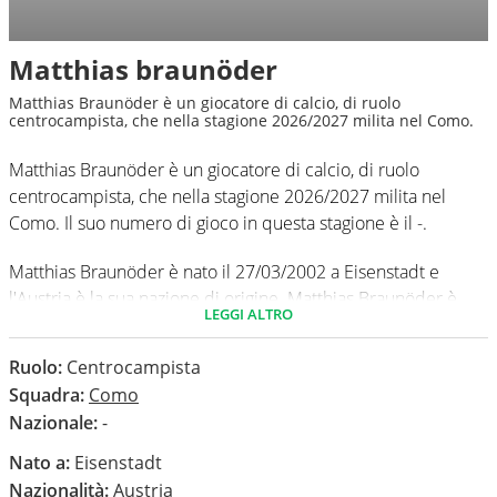
Matthias braunöder
Matthias Braunöder è un giocatore di calcio, di ruolo
centrocampista, che nella stagione 2026/2027 milita nel Como.
Matthias Braunöder è un giocatore di calcio, di ruolo
centrocampista, che nella stagione 2026/2027 milita nel
Como. Il suo numero di gioco in questa stagione è il -.
Matthias Braunöder è nato il 27/03/2002 a Eisenstadt e
l'Austria è la sua nazione di origine. Matthias Braunöder è
LEGGI ALTRO
alto 173 cm, ha un peso medio di 67 kg. Il suo piede di calcio
in via preferenziale è il destro.
Ruolo:
Centrocampista
Squadra:
Como
In questa stagione ha disputato nel campionato Serie A 0
Nazionale:
-
partite e non ha segnato nessun gol.
Nato a:
Eisenstadt
Nazionalità:
Austria