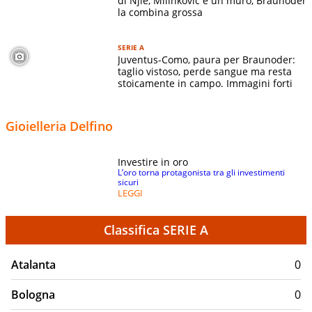
di Njie, Milinkovic è un muro, Braunoder
la combina grossa
SERIE A
Juventus-Como, paura per Braunoder:
taglio vistoso, perde sangue ma resta
stoicamente in campo. Immagini forti
Gioielleria Delfino
Investire in oro
L’oro torna protagonista tra gli investimenti
sicuri
LEGGI
Classifica SERIE A
Atalanta
0
Bologna
0