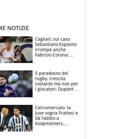
ME NOTIZIE
Cagliari, sul caso
Sebastiano Esposito
irrompe anche
Fabrizio Corona:
“Ecco cosa è
successo, ho le
prove”
Il paradosso del
rugby, crescita
costante ma non per
i giocatori: Dupont
(il più pagato al
mondo) guadagna
solo 1,4 milioni
Calciomercato: la
all'anno
Juve sogna Frattesi e
dà l’addio a
Koopmeiners,
Romero si allontana
dall’Inter, Fiorentina