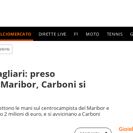
ALCIOMERCATO
DIRETTE LIVE
F1
MOTO
TENNIS
G
eferite
gliari: preso
aribor, Carboni si
mettono le mani sul centrocampista del Maribor e
 2 milioni di euro, e si avvicinano a Carboni
Gioie