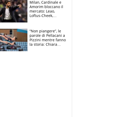
scatenata
Milan, Cardinale e
Amorim bloccano il
mercato: Leao,
Loftus-Cheek,
Estupinian e
Gimenez in bilico,
Soulè e Osorio nel
“Non piangere”, le
mirino
parole di Pellacani a
Pizzini mentre fanno
la storia: Chiara
batte anche il
record di Ceccon