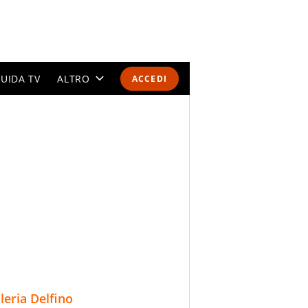
UIDA TV
ALTRO
ACCEDI
CALENDARI E CLASSIFICHE
ALTRI SPORT
MONDIALI 2026
OLIMPIADI
GOSSIP
LIFESTYLE
lleria Delfino