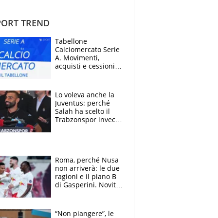
ORT TREND
Tabellone
Calciomercato Serie
A. Movimenti,
acquisti e cessioni:
estate 2026-27
Lo voleva anche la
Juventus: perché
Salah ha scelto il
Trabzonspor invece
di un top club
Roma, perché Nusa
non arriverà: le due
ragioni e il piano B
di Gasperini. Novità
su Pellegrini e
Cacciamani
“Non piangere”, le