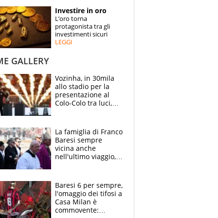
STORIE
Investire in oro
L’oro torna
SPECIALI
protagonista tra gli
investimenti sicuri
LEGGI
ESPERTI
ME GALLERY
CONTATTI
Vozinha, in 30mila
allo stadio per la
presentazione al
Colo-Colo tra luci,
spettacolo, elicotteri
e paracadutisti
La famiglia di Franco
Baresi sempre
vicina anche
nell'ultimo viaggio,
la moglie Maura, i
figli e i suoi cari
circondati
Baresi 6 per sempre,
dall'affetto dei tifosi
l'omaggio dei tifosi a
Casa Milan è
commovente: