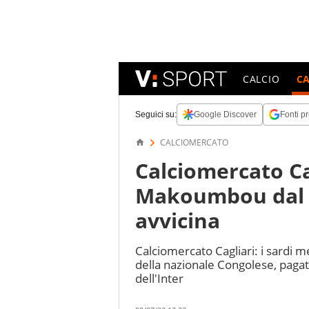
CALCIO
C
Seguici su:
Google Discover
Fonti pr
CALCIOMERCATO
Calciomercato Ca
Makoumbou dal M
avvicina
Calciomercato Cagliari: i sardi 
della nazionale Congolese, pagato
dell'Inter