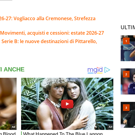
26-27: Vogliacco alla Cremonese, Strefezza
ULTI
Movimenti, acquisti e cessioni: estate 2026-27
Serie B: le nuove destinazioni di Pittarello,