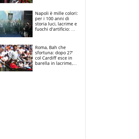
maglie, bandiere,
sciarpe, lacrime e
bigliettini
Napoli è mille colori:
per i 100 anni di
storia luci, lacrime e
fuochi d'artificio: De
Laurentiis salta al
coro anti-Juve
Roma, Bah che
sfortuna: dopo 27'
col Cardiff esce in
barella in lacrime,
Dybala rigore da
schiaffi, i giallorossi
prendono 3 gol in
45'