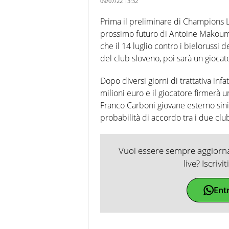
09/07/22 13:32
Prima il preliminare di Champions Le
prossimo futuro di Antoine Makoumb
che il 14 luglio contro i bielorussi d
del club sloveno, poi sarà un giocato
Dopo diversi giorni di trattativa infat
milioni euro e il giocatore firmerà 
Franco Carboni giovane esterno sini
probabilità di accordo tra i due clu
Vuoi essere sempre aggiornat
live? Iscrivi
Ent