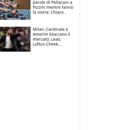
parole di Pellacani a
Pizzini mentre fanno
la storia: Chiara
batte anche il
record di Ceccon
Milan, Cardinale e
Amorim bloccano il
mercato: Leao,
Loftus-Cheek,
Estupinian e
Gimenez in bilico,
Soulè e Osorio nel
mirino