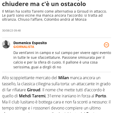
chiudere ma c'è un ostacolo
Il Milan ha scelto Taremi come alternativa a Giroud in attacco.
Le parti sono vicine ma manca ancora l'accordo: si tratta ad
oltranza. Chiuso l'affare, Colombo andrà al Monza
30/08/23 09:48
Domenico Esposito
GIORNALISTA
Da vent’anni in campo e sul campo per vivere ogni evento
in tutte le sue sfaccettature. Passione smisurata per il
calcio e per la sfera di cuoio. Il pallone è una cosa
serissima, guai a dirgli di no
Allo scoppiettante mercato del
Milan
manca ancora un
tassello, la classica ciliegina sulla torta: un attaccante in grado
di far rifiatare
Giroud
. Il nome che mette tutti d’accordo è
quello di
Mehdi Taremi
, 31enne iraniano in forza al
Porto
.
Ma il club lusitano è bottega cara e non fa sconti a nessuno: il
tempo stringe e i rossoneri devono compiere un ultimo