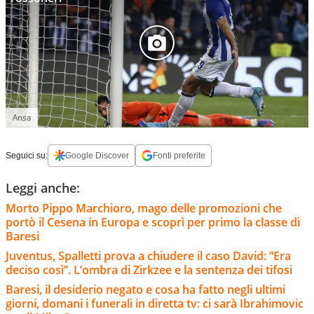
Ansa
Seguici su:
Google Discover
Fonti preferite
Leggi anche:
Morto Pippo Marchioro, mago delle promozioni che
portò il Cesena in Europa e scoprì per primo la classe di
Baresi
Juventus, Spalletti prova a chiudere il caso David: “Era
deciso così”. L’ombra di Zirkzee e la sentenza dei tifosi
Baresi, il desiderio negato e cosa ha fatto negli ultimi
giorni, domani i funerali in diretta tv: ci sarà Ibrahimovic