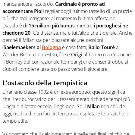
manca ancora l’accordo.
Cardinale è pronto ad
accontentare Pioli
regalandogli l’ultimo tassello di un puzzle
più che mai intrigante: al momento l’ultima offerta del
Diavolo è di
15 milioni più bonus
, mentre
i portoghesi ne
chiedono 20
. C’è distanza, ma è tutt’altro che siderale. Anche
perché il Milan sta per piazzare alcune cessioni
(
Saelemaekers al
Bologna
è cosa fatta,
Ballo-Touré
al
Werder Brema in prestito, forse
Origi
al Torino ma c’è anche
il Burnley del connazionale Kompany) che consentirebbe al
club di compiere un altro passo verso il giocatore.
L’ostacolo della tempistica
L’iraniano classe 1992 è un extraeuropeo: questo significa
che l’iter burocratico per il tesseramento richiede tempi più
lunghi e dilatati: eccolo, l’inghippo. Se il
Milan
non chiude
oggi, rischia di non fare in tempo ad espletare le pratiche in
tempo utile.
Va ricordato che il calciomercato è nelle fasi finali: si chiude