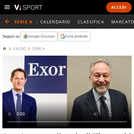
ACCEDI
SERIE A
CALENDARIO
CLASSIFICA
MARCATO
Seguici su:
Google Discover
Fonti preferite
CALCIO
SERIE A