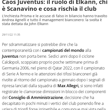
Caos Juventus: il ruolo di Elkann, chi
è Scanavino e cosa rischia il club
L'inchiesta Prisma e le accuse di falso in bilancio hanno travolto
Andrea Agnelli e tutto il management bianconero: la svolta è
stata dettata da John Elkann
29/11/22 11:35
Per sdrammatizzare si potrebbe dire che la
contemporaneità con i
campionati del mondo
alla
Juventus
non porta bene. Sedici anni dopo il ciclone
Calc
i
opoli, scoppiato proprio poche settimane prima di
Germania 2006, nel pieno di Qatar 2022, con il campionato
di Serie A fermo e le attenzioni dei tifosi bianconeri già
rivolte al ritorno del campionato a gennaio dopo i segnali di
ripresa lanciati dalla squadra di
Max
Allegri,
si sono infatti
registrate le clamorose dimissioni in blocco dei componenti
del
Consiglio di Amministrazione
, decisione che ha
decapitato in pochi minuti i vertici del club ponendo fine a
un’era di trionfi forse irripetibile e comunque mai vista nella