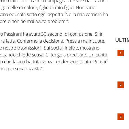
ono fatto così. La mia compagna che vive da 17 anni
gemelle di colore, figlie di mio figlio. Non sono
sona educata sotto ogni aspetto. Nella mia carriera ho
olore e non ho mai avuto problemi”.
no Passirani ha avuto 30 secondi di confusione. Si è
ULTI
 era fatta. Confermo la decisione. Presa a malincuore,
 nostre trasmissioni. Sui social, inoltre, mostrano
 quando chiede scusa. Ci tengo a precisare. Un conto
uno che fa una battuta senza rendersene conto. Perché
una persona razzista”.