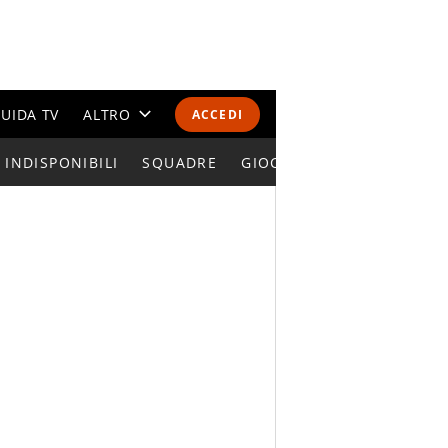
UIDA TV
ALTRO
ACCEDI
INDISPONIBILI
CALENDARI E CLASSIFICHE
SQUADRE
GIOCATORI SERIE A
ALTRI SPORT
MONDIALI 2026
OLIMPIADI
GOSSIP
LIFESTYLE