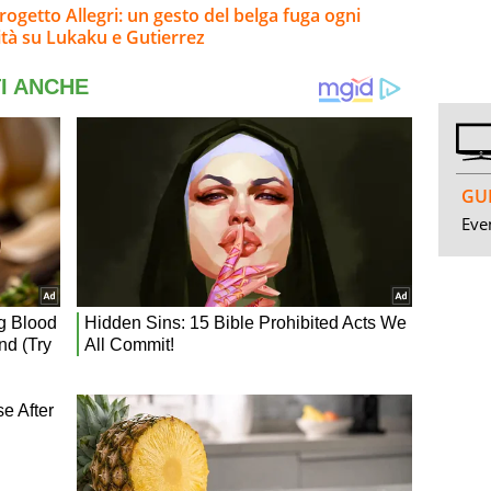
rogetto Allegri: un gesto del belga fuga ogni
ità su Lukaku e Gutierrez
GUI
Even