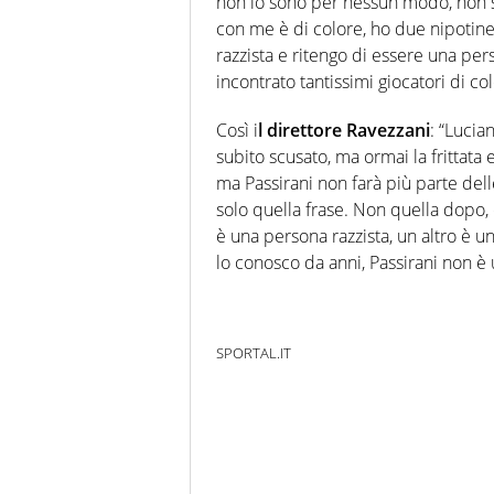
non lo sono per nessun modo, non s
con me è di colore, ho due nipotine 
razzista e ritengo di essere una per
incontrato tantissimi giocatori di c
Così i
l direttore Ravezzani
: “Lucia
subito scusato, ma ormai la frittata
ma Passirani non farà più parte delle
solo quella frase. Non quella dopo,
è una persona razzista, un altro è 
lo conosco da anni, Passirani non è 
SPORTAL.IT