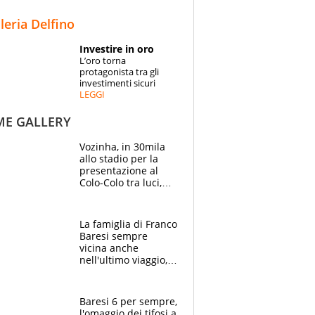
STORIE
lleria Delfino
SPECIALI
Investire in oro
L’oro torna
ESPERTI
protagonista tra gli
investimenti sicuri
LEGGI
CONTATTI
ME GALLERY
Vozinha, in 30mila
allo stadio per la
presentazione al
Colo-Colo tra luci,
spettacolo, elicotteri
e paracadutisti
La famiglia di Franco
Baresi sempre
vicina anche
nell'ultimo viaggio,
la moglie Maura, i
figli e i suoi cari
circondati
Baresi 6 per sempre,
dall'affetto dei tifosi
l'omaggio dei tifosi a