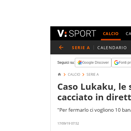
CALCIO
C
SERIE A
CALENDARIO
Seguici su:
Google Discover
Fonti pr
CALCIO
SERIE A
Caso Lukaku, le 
cacciato in diret
"Per fermarlo ci vogliono 10 ban
17/09/19 07:52