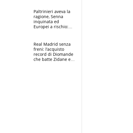
Borges, ma sono
felice del mio livello"
Paltrinieri aveva la
ragione, Senna
inquinata ed
Europei a rischio:
allenamenti fermi,
cosa succede
adesso
Real Madrid senza
freni: l’acquisto
record di Diomande
che batte Zidane e
Ronaldo. Vinicius
rinnova: le cifre