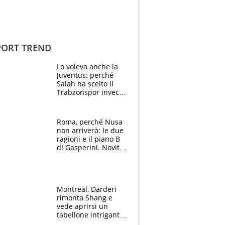
ORT TREND
Lo voleva anche la
Juventus: perché
Salah ha scelto il
Trabzonspor invece
di un top club
Roma, perché Nusa
non arriverà: le due
ragioni e il piano B
di Gasperini. Novità
su Pellegrini e
Cacciamani
Montreal, Darderi
rimonta Shang e
vede aprirsi un
tabellone intrigante:
"Penso solo a