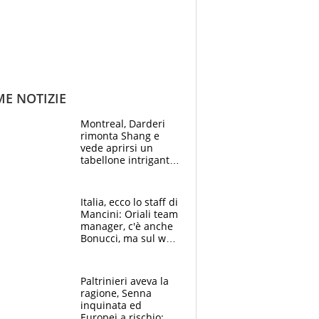
ME NOTIZIE
Montreal, Darderi
rimonta Shang e
vede aprirsi un
tabellone intrigante:
"Penso solo a
Borges, ma sono
felice del mio livello"
Italia, ecco lo staff di
Mancini: Oriali team
manager, c'è anche
Bonucci, ma sul web
infuria la polemica
Paltrinieri aveva la
ragione, Senna
inquinata ed
Europei a rischio: