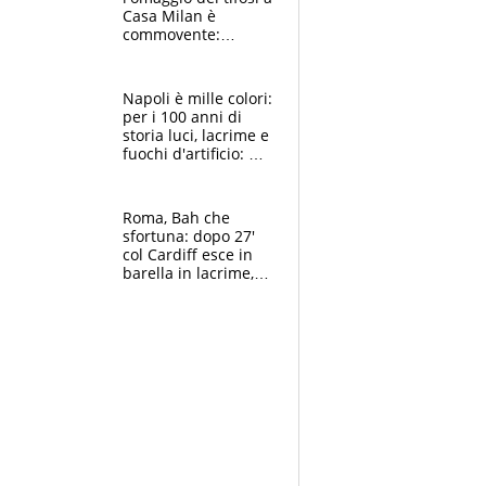
Casa Milan è
commovente:
maglie, bandiere,
sciarpe, lacrime e
bigliettini
Napoli è mille colori:
per i 100 anni di
storia luci, lacrime e
fuochi d'artificio: De
Laurentiis salta al
coro anti-Juve
Roma, Bah che
sfortuna: dopo 27'
col Cardiff esce in
barella in lacrime,
Dybala rigore da
schiaffi, i giallorossi
prendono 3 gol in
45'