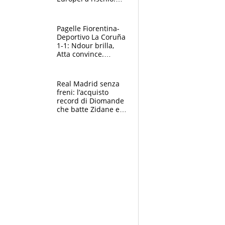
allenamenti fermi,
cosa succede
adesso
Pagelle Fiorentina-
Deportivo La Coruña
1-1: Ndour brilla,
Atta convince.
Pongracic rovina
tutto nel finale
Real Madrid senza
freni: l’acquisto
record di Diomande
che batte Zidane e
Ronaldo. Vinicius
rinnova: le cifre