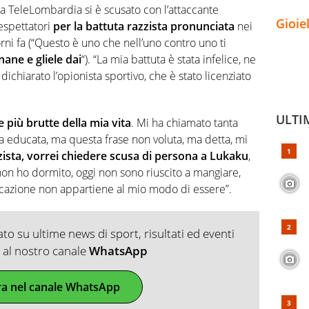
 a TeleLombardia si è scusato con l’attaccante
Gioie
espettatori
per la battuta razzista pronunciata
nei
ni fa (“Questo è uno che nell’uno contro uno ti
ane e gliele dai
“). “La mia battuta è stata infelice, ne
ichiarato l’opionista sportivo, che è stato licenziato
ULTI
e più brutte della mia vita
. Mi ha chiamato tanta
a educata, ma questa frase non voluta, ma detta, mi
ista, vorrei chiedere scusa di persona a Lukaku
,
non ho dormito, oggi non sono riuscito a mangiare,
ucazione non appartiene al mio modo di essere”.
o su ultime news di sport, risultati ed eventi
ti al nostro canale
WhatsApp
ra nel canale WhatsApp