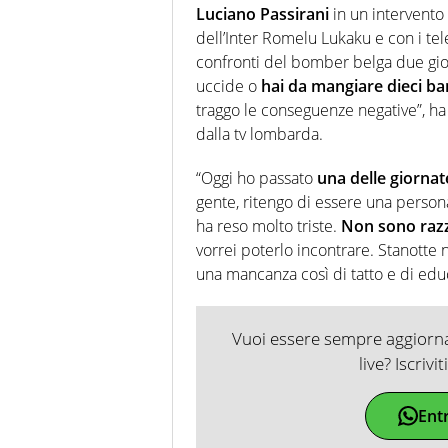
Luciano Passirani
in un intervento
dell’Inter Romelu Lukaku e con i tel
confronti del bomber belga due gior
uccide o
hai da mangiare dieci ban
traggo le conseguenze negative”, ha d
dalla tv lombarda.
“Oggi ho passato
una delle giornat
gente, ritengo di essere una person
ha reso molto triste.
Non sono razz
vorrei poterlo incontrare. Stanotte 
una mancanza così di tatto e di ed
Vuoi essere sempre aggiornat
live? Iscrivi
Ent