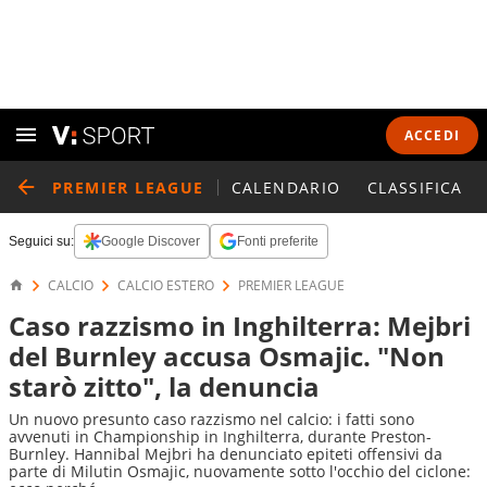
ACCEDI
PREMIER LEAGUE
CALENDARIO
CLASSIFICA
Seguici su:
Google Discover
Fonti preferite
CALCIO
CALCIO ESTERO
PREMIER LEAGUE
Caso razzismo in Inghilterra: Mejbri
del Burnley accusa Osmajic. "Non
starò zitto", la denuncia
Un nuovo presunto caso razzismo nel calcio: i fatti sono
avvenuti in Championship in Inghilterra, durante Preston-
Burnley. Hannibal Mejbri ha denunciato epiteti offensivi da
parte di Milutin Osmajic, nuovamente sotto l'occhio del ciclone: