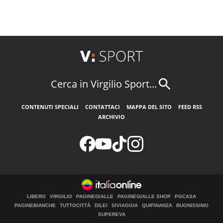
Cerca in Virgilio Sport...
CONTENUTI SPECIALI
CONTATTACI
MAPPA DEL SITO
FEED RSS
ARCHIVIO
LIBERO
VIRGILIO
PAGINEGIALLE
PAGINEGIALLE SHOP
PGCASA
PAGINEBIANCHE
TUTTOCITTÀ
DILEI
SIVIAGGIA
QUIFINANZA
BUONISSIMO
SUPEREVA