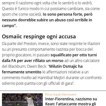
sempre il razzismo ogni volta che lo sentirò o lo vedrò.
Questo è l’unico modo in cui possiamo cambiare, sia come
sport che come società.
Io sono persona forte, però
nessuno dovrebbe subire un abuso così orribile in
campo”.
Osmaiic respinge ogni accusa
Da parte del Preston, invece, sono state respinte le illazioni
su un presunto comportamento razzista per bocca del
proprio giocatore, in passato
squalificato per otto turni
dalla FA per aver rifilato un morso
ad un altro calciatore
del Blackburn, Owen Beck. “
Milutin Osmajic ha
fermamente smentito
le affermazioni relative a un
commento rivolto ad Hannibal Mejbri durante un confronto
odierno post-partita con gli ufficiali di gara”.
Forse ti può interessare
Inter-Fiorentina, razzismo su
Kean: l'attaccante mostra gli