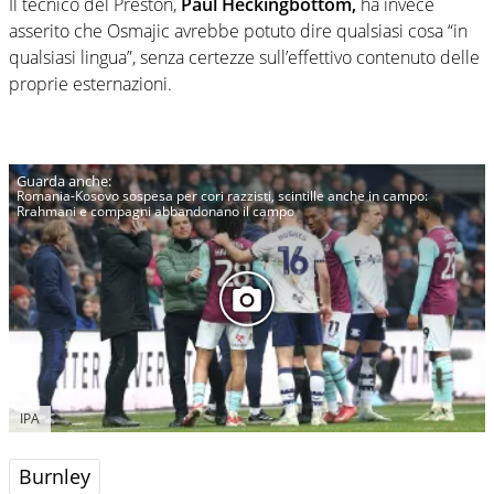
Il tecnico del Preston,
Paul Heckingbottom,
ha invece
asserito che Osmajic avrebbe potuto dire qualsiasi cosa “in
qualsiasi lingua”, senza certezze sull’effettivo contenuto delle
proprie esternazioni.
Romania-Kosovo sospesa per cori razzisti, scintille anche in campo:
Rrahmani e compagni abbandonano il campo
IPA
Burnley