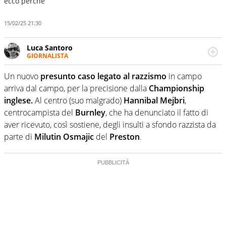
ecco perché
15/02/25 21:30
Luca Santoro
GIORNALISTA
Esperto di Motorsport ma, più in generale, appassionato
di tutto ciò che sia Sport, anche senza il Motor. Dà il
Un nuovo
presunto caso legato al razzismo
in campo
meglio di sé quando la strada fa largo alle due o alle
arriva dal campo, per la precisione dalla
Championship
quattro ruote
inglese.
Al centro (suo malgrado)
Hannibal Mejbri
,
centrocampista del
Burnley
, che ha denunciato il fatto di
aver ricevuto, così sostiene, degli insulti a sfondo razzista da
parte di
Milutin Osmajic
del
Preston
.