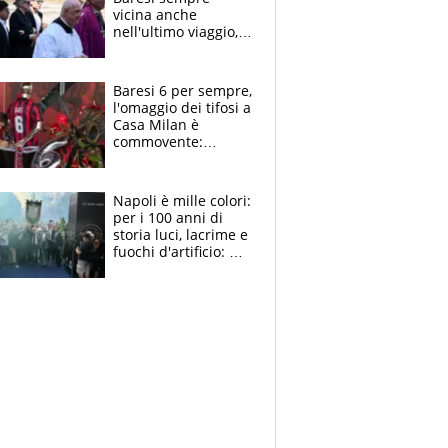
vicina anche
nell'ultimo viaggio,
la moglie Maura, i
figli e i suoi cari
circondati
Baresi 6 per sempre,
dall'affetto dei tifosi
l'omaggio dei tifosi a
Casa Milan è
commovente:
maglie, bandiere,
sciarpe, lacrime e
bigliettini
Napoli è mille colori:
per i 100 anni di
storia luci, lacrime e
fuochi d'artificio: De
Laurentiis salta al
coro anti-Juve