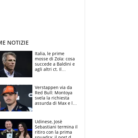
ME NOTIZIE
Italia, le prime
mosse di Zola: cosa
succede a Baldini e
agli altri ct. Il
Borussia tenta un
altro sgarbo agli
azzurri
Verstappen via da
Red Bull: Montoya
svela la richiesta
assurda di Max e lo
avverte: “Sicuro
Mercedes e
McLaren siano
Udinese, Josè
meglio?”
Sebastiani termina il
ritiro con la prima
squadra: il post del