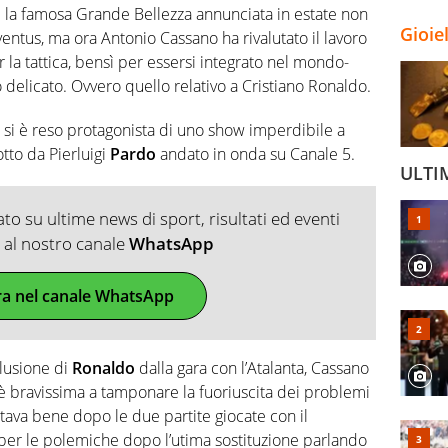
hè la famosa Grande Bellezza annunciata in estate non
Gioie
ventus, ma ora Antonio Cassano ha rivalutato il lavoro
r la tattica, bensì per essersi integrato nel mondo-
o delicato. Ovvero quello relativo a Cristiano Ronaldo.
 si è reso protagonista di uno show imperdibile a
otto da Pierluigi
Pardo
andato in onda su Canale 5.
ULTI
o su ultime news di sport, risultati ed eventi
ti al nostro canale
WhatsApp
ra nel canale WhatsApp
lusione di
Ronaldo
dalla gara con l’Atalanta, Cassano
 è bravissima a tamponare la fuoriuscita dei problemi
ava bene dopo le due partite giocate con il
ri per le polemiche dopo l’utima sostituzione parlando