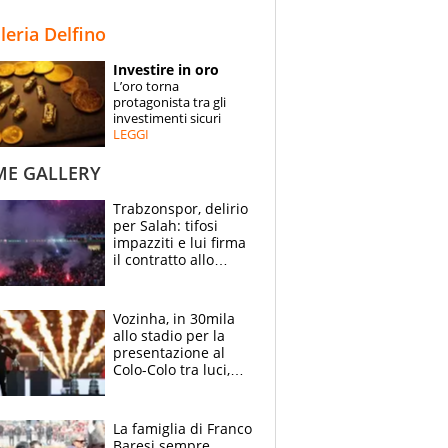
STORIE
lleria Delfino
SPECIALI
Investire in oro
L’oro torna
ESPERTI
protagonista tra gli
investimenti sicuri
LEGGI
CONTATTI
ME GALLERY
Trabzonspor, delirio
per Salah: tifosi
impazziti e lui firma
il contratto allo
stadio
Vozinha, in 30mila
allo stadio per la
presentazione al
Colo-Colo tra luci,
spettacolo, elicotteri
e paracadutisti
La famiglia di Franco
Baresi sempre