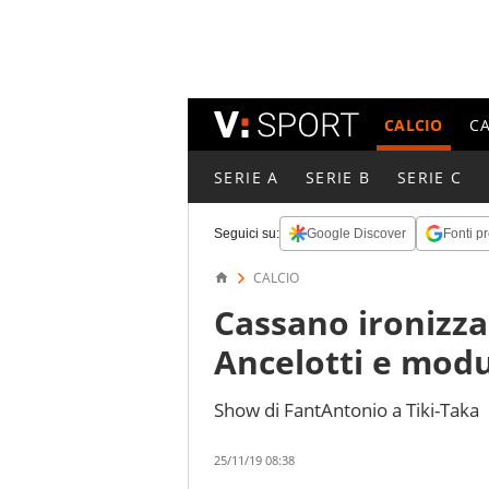
CALCIO
C
SERIE A
SERIE B
SERIE C
Seguici su:
Google Discover
Fonti pr
CALCIO
Cassano ironizza
Ancelotti e mod
Show di FantAntonio a Tiki-Taka
25/11/19 08:38