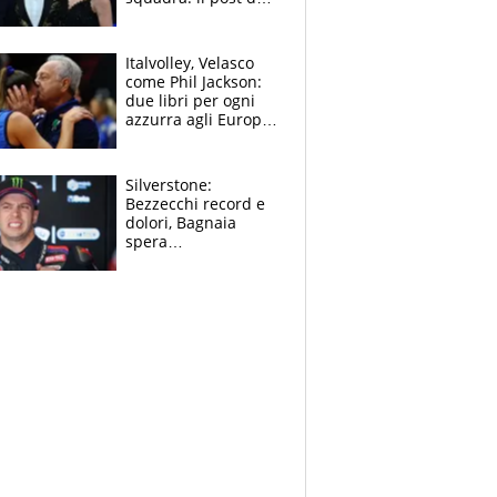
figlio di Amadeus e
Sanremo sullo
sfondo
Italvolley, Velasco
come Phil Jackson:
due libri per ogni
azzurra agli Europei.
Quello per Sylla è
“geniale”
Silverstone:
Bezzecchi record e
dolori, Bagnaia
spera
nell'antidolorifico,
Marquez si tira fuori
e vota Aprilia