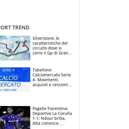
ORT TREND
Silverstone, le
caratteristiche del
circuito dove si
corre il Gp di Gran
Bretagna del
Motomondiale
Tabellone
Calciomercato Serie
A. Movimenti,
acquisti e cessioni:
estate 2026-27
Pagelle Fiorentina-
Deportivo La Coruña
1-1: Ndour brilla,
Atta convince.
Pongracic rovina