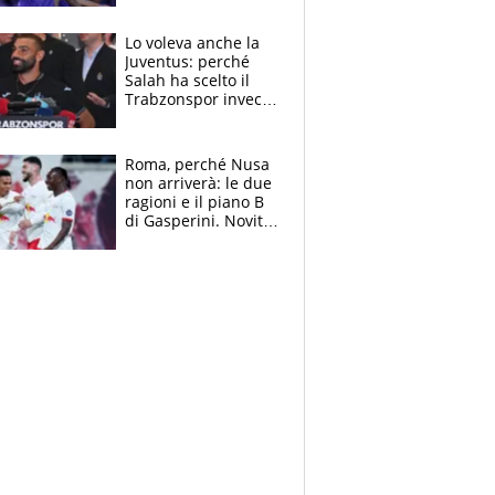
tutto nel finale
Lo voleva anche la
Juventus: perché
Salah ha scelto il
Trabzonspor invece
di un top club
Roma, perché Nusa
non arriverà: le due
ragioni e il piano B
di Gasperini. Novità
su Pellegrini e
Cacciamani