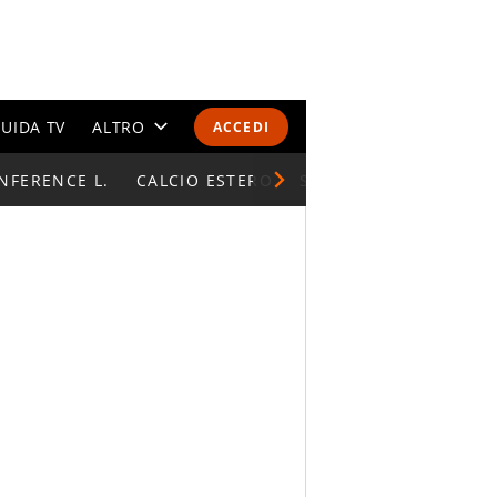
UIDA TV
ALTRO
ACCEDI
NFERENCE L.
CALENDARI E CLASSIFICHE
CALCIO ESTERO
SUPERCOPPA ITALIAN
ALTRI SPORT
MONDIALI 2026
OLIMPIADI
GOSSIP
LIFESTYLE