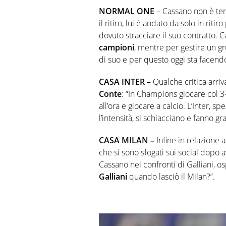
NORMAL ONE
– Cassano non è ten
il ritiro, lui è andato da solo in ri
dovuto stracciare il suo contratto. 
campioni
, mentre per gestire un g
di suo e per questo oggi sta facendo
CASA INTER –
Qualche critica arriv
Conte
: “In Champions giocare col 3
all’ora e giocare a calcio. L’Inter, s
l’intensità, si schiacciano e fanno gr
CASA MILAN –
Infine in relazione a
che si sono sfogati sui social dopo a
Cassano nei confronti di Galliani, o
Galliani
quando lasciò il Milan?”.