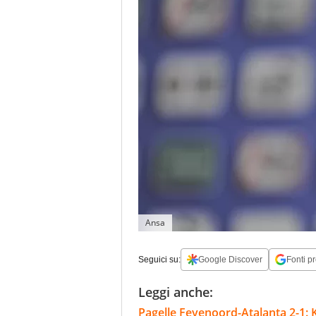
Ansa
Seguici su:
Google Discover
Fonti pr
Leggi anche:
Pagelle Feyenoord-Atalanta 2-1: Kr