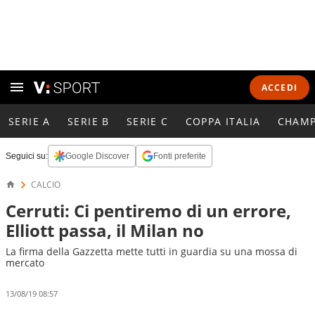
ACCEDI
SERIE A
SERIE B
SERIE C
COPPA ITALIA
CHAMP
Seguici su:
Google Discover
Fonti preferite
CALCIO
Cerruti: Ci pentiremo di un errore,
Elliott passa, il Milan no
La firma della Gazzetta mette tutti in guardia su una mossa di
mercato
13/08/19 08:57