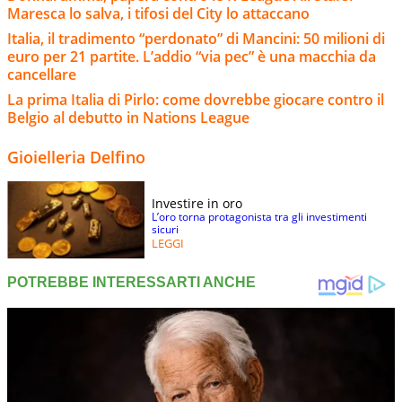
Maresca lo salva, i tifosi del City lo attaccano
Italia, il tradimento “perdonato” di Mancini: 50 milioni di
euro per 21 partite. L’addio “via pec” è una macchia da
cancellare
La prima Italia di Pirlo: come dovrebbe giocare contro il
Belgio al debutto in Nations League
Gioielleria Delfino
Investire in oro
L’oro torna protagonista tra gli investimenti
sicuri
LEGGI