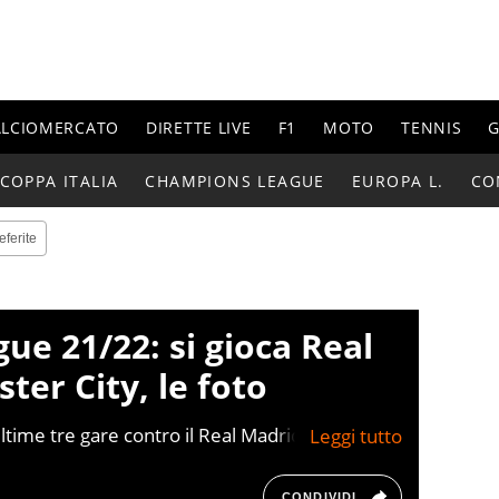
ALCIOMERCATO
DIRETTE LIVE
F1
MOTO
TENNIS
G
COPPA ITALIA
CHAMPIONS LEAGUE
EUROPA L.
CO
eferite
e 21/22: si gioca Real
er City, le foto
ultime tre gare contro il Real Madrid:
nto quattro incontri consecutivi con i
pee: l’Ajax tra il 1973 e il 1995 e il Bayern
CONDIVIDI