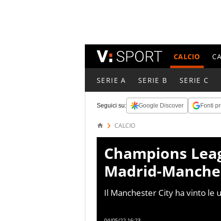
CALCIO
C
SERIE A
SERIE B
SERIE C
Seguici su:
Google Discover
Fonti pr
CALCIO
Champions Leagu
Madrid-Manchest
Il Manchester City ha vinto le 
solamente due squadre hanno vi
Blancos nelle competizione euro
04/05/22 16:23