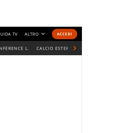
UIDA TV
ALTRO
ACCEDI
NFERENCE L.
CALENDARI E CLASSIFICHE
CALCIO ESTERO
SUPERCOPPA ITALIAN
ALTRI SPORT
MONDIALI 2026
OLIMPIADI
GOSSIP
LIFESTYLE