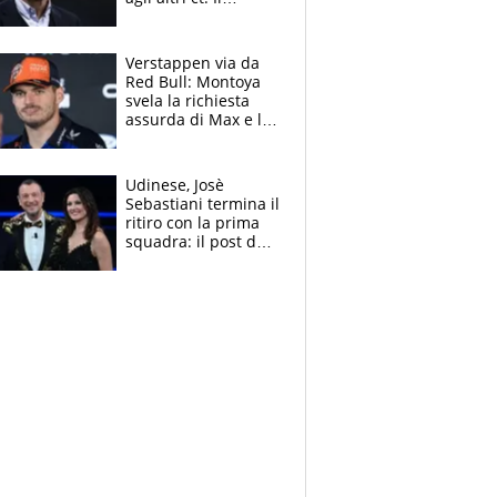
Borussia tenta un
altro sgarbo agli
azzurri
Verstappen via da
Red Bull: Montoya
svela la richiesta
assurda di Max e lo
avverte: “Sicuro
Mercedes e
McLaren siano
Udinese, Josè
meglio?”
Sebastiani termina il
ritiro con la prima
squadra: il post del
figlio di Amadeus e
Sanremo sullo
sfondo