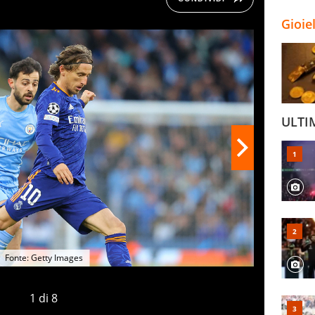
Gioie
ULTI
Fonte: Getty Images
1
di
8