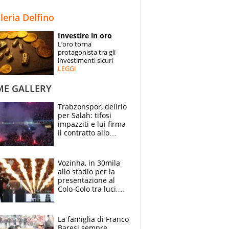
STORIE
lleria Delfino
SPECIALI
Investire in oro
L’oro torna
ESPERTI
protagonista tra gli
investimenti sicuri
LEGGI
CONTATTI
ME GALLERY
Trabzonspor, delirio
per Salah: tifosi
impazziti e lui firma
il contratto allo
stadio
Vozinha, in 30mila
allo stadio per la
presentazione al
Colo-Colo tra luci,
spettacolo, elicotteri
e paracadutisti
La famiglia di Franco
Baresi sempre