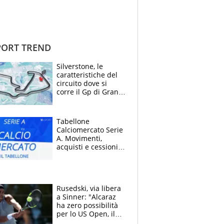
ORT TREND
Silverstone, le
caratteristiche del
circuito dove si
corre il Gp di Gran
Bretagna del
Motomondiale
Tabellone
Calciomercato Serie
A. Movimenti,
acquisti e cessioni:
estate 2026-27
Rusedski, via libera
a Sinner: "Alcaraz
ha zero possibilità
per lo US Open, il
2026 forse è gà