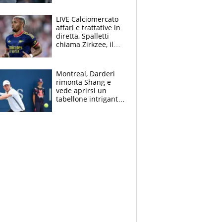
finito per lui"
LIVE Calciomercato
affari e trattative in
diretta, Spalletti
chiama Zirkzee, il
Milan valuta il
ritorno di Brahim
Diaz
Montreal, Darderi
rimonta Shang e
vede aprirsi un
tabellone intrigante:
"Penso solo a
Borges, ma sono
felice del mio livello"