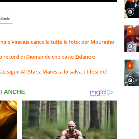
eferite
na e Vinicius cancella tutte le foto: per Mourinho
sto record di Diomande che batte Zidane e
ague All Stars: Maresca lo salva, i tifosi del