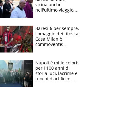
vicina anche
nell'ultimo viaggio,
la moglie Maura, i
figli e i suoi cari
circondati
Baresi 6 per sempre,
dall'affetto dei tifosi
l'omaggio dei tifosi a
Casa Milan è
commovente:
maglie, bandiere,
sciarpe, lacrime e
bigliettini
Napoli è mille colori:
per i 100 anni di
storia luci, lacrime e
fuochi d'artificio: De
Laurentiis salta al
coro anti-Juve