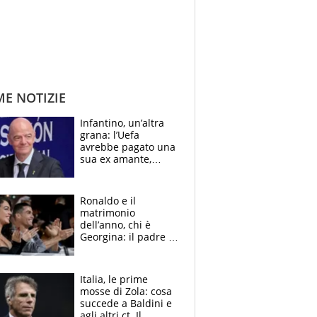
ME NOTIZIE
Infantino, un’altra
grana: l’Uefa
avrebbe pagato una
sua ex amante,
scoppia lo scandalo
Ronaldo e il
matrimonio
dell’anno, chi è
Georgina: il padre in
galera, l’incontro da
Gucci e il boom
social
Italia, le prime
mosse di Zola: cosa
succede a Baldini e
agli altri ct. Il