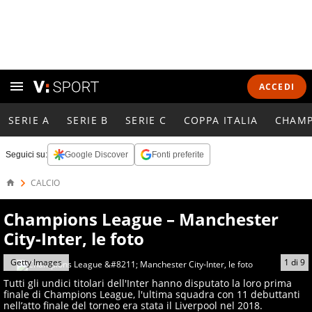
ACCEDI
SERIE A
SERIE B
SERIE C
COPPA ITALIA
CHAMP
Seguici su:
Google Discover
Fonti preferite
CALCIO
Champions League – Manchester
City-Inter, le foto
Getty Images
1
di
9
Tutti gli undici titolari dell'Inter hanno disputato la loro prima
finale di Champions League, l'ultima squadra con 11 debuttanti
nell’atto finale del torneo era stata il Liverpool nel 2018.