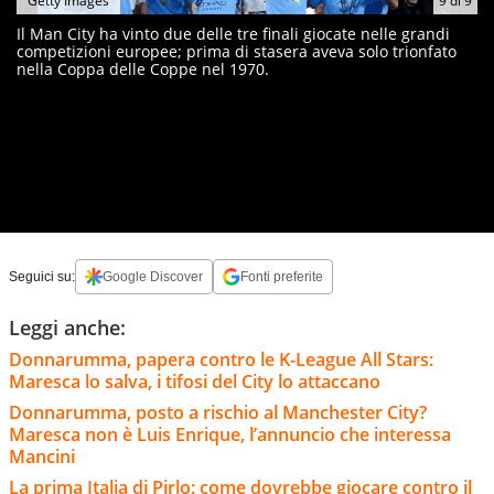
Getty Images
9
di
9
Il Man City ha vinto due delle tre finali giocate nelle grandi
competizioni europee; prima di stasera aveva solo trionfato
nella Coppa delle Coppe nel 1970.
Seguici su:
Google Discover
Fonti preferite
Leggi anche:
Donnarumma, papera contro le K-League All Stars:
Maresca lo salva, i tifosi del City lo attaccano
Donnarumma, posto a rischio al Manchester City?
Maresca non è Luis Enrique, l’annuncio che interessa
Mancini
La prima Italia di Pirlo: come dovrebbe giocare contro il