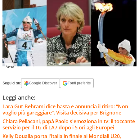
Ansa
Seguici su:
Google Discover
Fonti preferite
Leggi anche:
Lara Gut-Behrami dice basta e annuncia il ritiro: “Non
voglio più gareggiare”. Visita decisiva per Brignone
Chiara Pellacani, papà Paolo s'emoziona in tv: il toccante
servizio per il TG di LA7 dopo i 5 ori agli Europei
Kelly Doualla porta l'Italia in finale ai Mondiali U20,