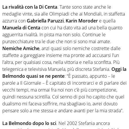
La rivalità con la Di Centa
. Tante sono state anche le
medaglie vinte, sia alle Olimpiadi che ai Mondiali, in staffetta
azzurra con
Gabriella Paruzzi
,
Karin Moroder
e quella
Manuela di Centa
con cui ha dato vita ad una bella quanto
agguerrita rivalità. In pista ma non solo. Continue le
punzecchiature tra le due che non si sono mai amate.
Nemiche Amiche
, anzi quasi solo nemiche costrette dalle
staffette a gareggiare insieme ma pronte ad accusarsi l’un
l’altra, per qualsiasi cosa, nella vittoria e nella sconfitta. Più
telegenica e televisiva Manuela, più discreta Stefania.
Oggi la
Belmondo quasi se ne pente
: “È passato, appunto – le
parole a Il Giornale – È capitato di incontrarci e di parlare dei
vecchi tempi, ma ormai fra noi non c’è più competizione,
quindi nessuna scintilla. Col senno di poi ho capito che quel
dualismo mi faceva soffrire, ma sbagliavo io, avrei dovuto
pensare solo a me stessa e andare avanti per la mia strada”.
La Belmondo dopo lo sci
. Nel 2002 Stefania ancora