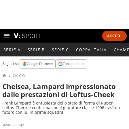
ACCEDI
SERIE A
SERIE B
SERIE C
COPPA ITALIA
CHAMP
Seguici su:
Google Discover
Fonti preferite
CALCIO
Chelsea, Lampard impressionato
dalle prestazioni di Loftus-Cheek
Frank Lampard è entusiasta dello stato di forma di Ruben
Loftus-Cheek e conferma che il giocatore classe 1996 avrà un
futuro con lui in prima squadra.
16/01/21 13:49