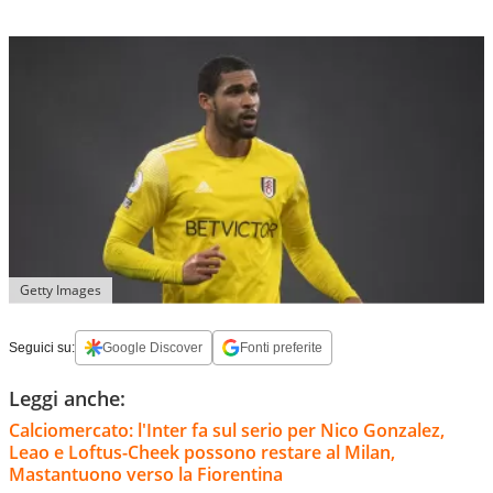
Getty Images
Seguici su:
Google Discover
Fonti preferite
Leggi anche:
Calciomercato: l'Inter fa sul serio per Nico Gonzalez,
Leao e Loftus-Cheek possono restare al Milan,
Mastantuono verso la Fiorentina