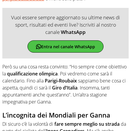
Vuoi essere sempre aggiornato su ultime news di
sport, risultati ed eventi live? Iscriviti al nostro
canale
WhatsApp
Entra nel canale WhatsApp
Però su una cosa resta convinto: “Ho sempre come obiettivo
la
qualificazione olimpica
. Poi vedremo come sarà il
calendario. Fino alla
Parigi-Roubaix
sappiamo bene cosa ci
aspetta, quindi ci sarà il
Giro d’Italia
. Insomma, tanti
appuntamenti anche quest’anno”. Un’altra stagione
impegnativa per Ganna.
L’incognita dei Mondiali per Ganna
Di sicuro c’è la volontà di
fare sempre meglio su strada
da
parte del ciclista dell’
Ineos Grenadiers
. Ma c’è anche