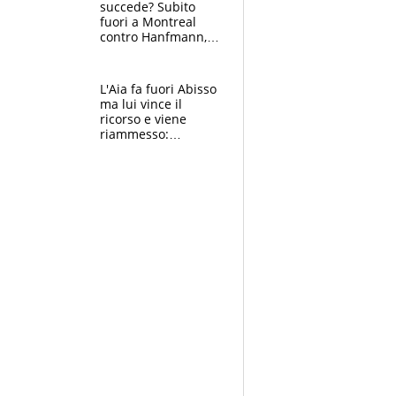
succede? Subito
fuori a Montreal
contro Hanfmann,
per Flavio è tutta
colpa della tosse
L'Aia fa fuori Abisso
ma lui vince il
ricorso e viene
riammesso:
continua momento
nero per gli arbitri