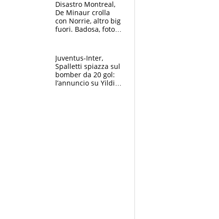
Disastro Montreal,
De Minaur crolla
con Norrie, altro big
fuori. Badosa, foto
dall'ospedale e fan
preoccupati
Juventus-Inter,
Spalletti spiazza sul
bomber da 20 gol:
l’annuncio su Yildiz
e la risposta su
Bastoni