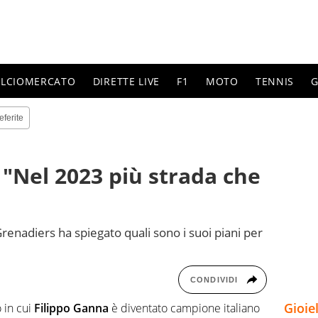
ALCIOMERCATO
DIRETTE LIVE
F1
MOTO
TENNIS
G
eferite
 "Nel 2023 più strada che
renadiers ha spiegato quali sono i suoi piani per
CONDIVIDI
Gioie
 in cui
Filippo Ganna
è diventato campione italiano