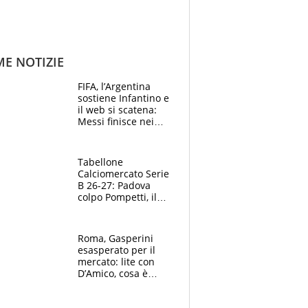
ME NOTIZIE
FIFA, l’Argentina
sostiene Infantino e
il web si scatena:
Messi finisce nei
meme, la Seleccion
travolta dalle
polemiche
Tabellone
Calciomercato Serie
B 26-27: Padova
colpo Pompetti, il
Sudtirol annuncia
Bjarkason
Roma, Gasperini
esasperato per il
mercato: lite con
D’Amico, cosa è
successo dopo il flop
per Nusa