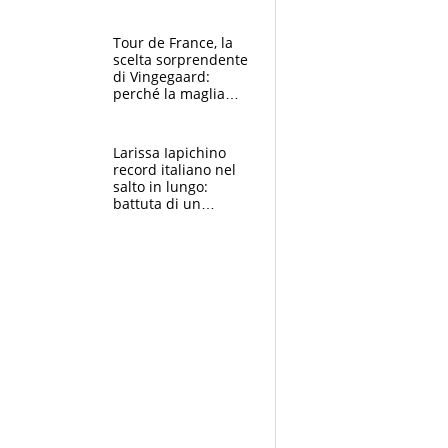
rito della Norvegia
di Haaland e
compagni
Tour de France, la
scelta sorprendente
di Vingegaard:
perché la maglia
gialla indossa la
mascherina, il
rischio da evitare
Larissa Iapichino
record italiano nel
salto in lungo:
battuta di un
centimetro mamma
Fiona May