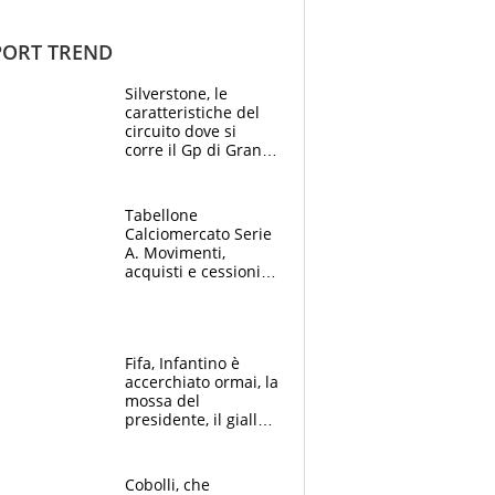
ORT TREND
Silverstone, le
caratteristiche del
circuito dove si
corre il Gp di Gran
Bretagna del
Motomondiale
Tabellone
Calciomercato Serie
A. Movimenti,
acquisti e cessioni:
estate 2026-27
Fifa, Infantino è
accerchiato ormai, la
mossa del
presidente, il giallo
dimissioni e la verità
sulla telefonata a
Trump
Cobolli, che