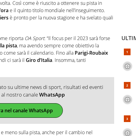
volta. Così come è riuscito a ottenere su pista in
’ora
e il quinto titolo mondiale nell’inseguimento.
iers
è pronto per la nuova stagione e ha svelato quali
ULTI
come riporta
OA Sport
: “Il focus per il 2023 sarà forse
la pista
, ma avendo sempre come obiettivo la
o come sarà il calendario. Fino alla
Parigi-Roubaix
di ci sarà il
Giro d’Italia
. Insomma, tanti
o su ultime news di sport, risultati ed eventi
ti al nostro canale
WhatsApp
ra nel canale WhatsApp
a e meno sulla pista, anche per il cambio nel