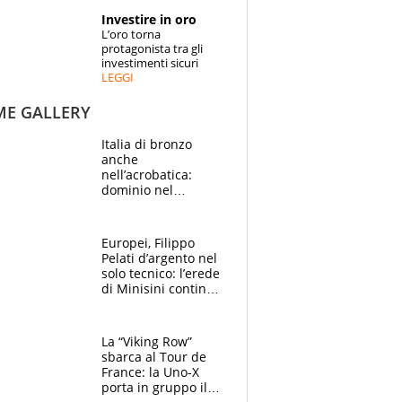
STORIE
Investire in oro
L’oro torna
SPECIALI
protagonista tra gli
investimenti sicuri
LEGGI
ESPERTI
ME GALLERY
CONTATTI
Italia di bronzo
anche
nell’acrobatica:
dominio nel
medagliere, ora
tocca a Ceccon, Curti
e compagni
Europei, Filippo
continuare
Pelati d’argento nel
solo tecnico: l’erede
di Minisini continua
a stupire, Los
Angeles è già nel
mirino
La “Viking Row”
sbarca al Tour de
France: la Uno-X
porta in gruppo il