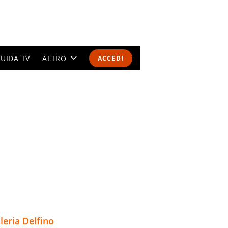
UIDA TV
ALTRO
ACCEDI
CALENDARI E CLASSIFICHE
ALTRI SPORT
MONDIALI 2026
OLIMPIADI
GOSSIP
LIFESTYLE
lleria Delfino