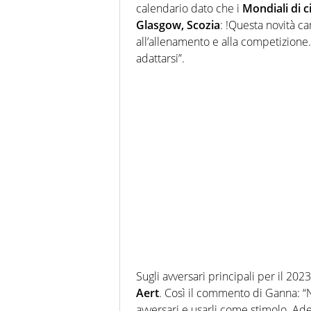
calendario dato che i
Mondiali di c
Glasgow, Scozia
: !Questa novità c
all’allenamento e alla competizione
adattarsi”.
Sugli avversari principali per il 202
Aert
. Così il commento di Ganna: “No
avversari e usarli come stimolo. Ade