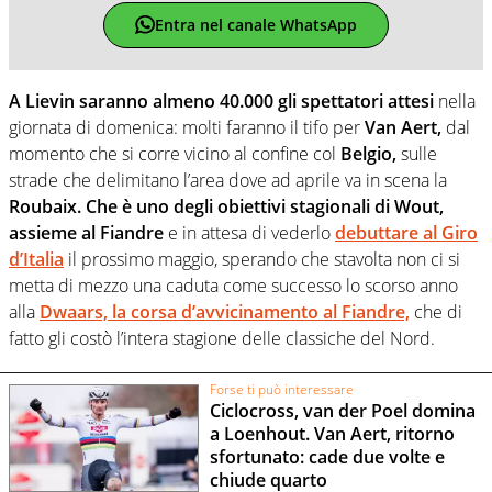
Entra nel canale WhatsApp
A Lievin saranno almeno 40.000 gli spettatori attesi
nella
giornata di domenica: molti faranno il tifo per
Van Aert,
dal
momento che si corre vicino al confine col
Belgio,
sulle
strade che delimitano l’area dove ad aprile va in scena la
Roubaix.
Che è uno degli obiettivi stagionali di Wout,
assieme al Fiandre
e in attesa di vederlo
debuttare al
Giro
d’Italia
il prossimo maggio, sperando che stavolta non ci si
metta di mezzo una caduta come successo lo scorso anno
alla
Dwaars,
la corsa d’avvicinamento al Fiandre,
che di
fatto gli costò l’intera stagione delle classiche del Nord.
Forse ti può interessare
Ciclocross, van der Poel domina
a Loenhout. Van Aert, ritorno
sfortunato: cade due volte e
chiude quarto