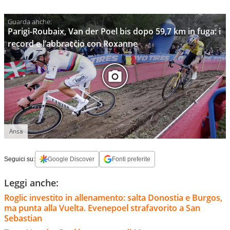
Parigi-Roubaix, Van der Poel bis dopo 59,7 km in fuga: i
record e l’abbraccio con Roxanne
Ansa
Seguici su:
Google Discover
Fonti preferite
Leggi anche:
Roglic investito in allenamento: salta Donostia e Burgos,
ma punta alla Vuelta. Evenepoel strafavorito a San
Sebastian