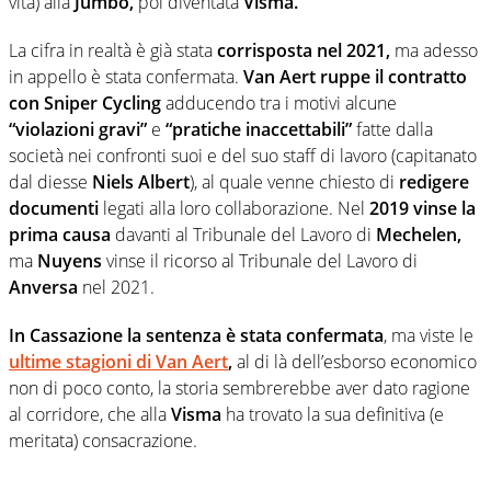
vita) alla
Jumbo,
poi diventata
Visma.
La cifra in realtà è già stata
corrisposta nel 2021,
ma adesso
in appello è stata confermata.
Van Aert ruppe il contratto
con Sniper Cycling
adducendo tra i motivi alcune
“violazioni gravi”
e
“pratiche inaccettabili”
fatte dalla
società nei confronti suoi e del suo staff di lavoro (capitanato
dal diesse
Niels Albert
), al quale venne chiesto di
redigere
documenti
legati alla loro collaborazione. Nel
2019
vinse la
prima causa
davanti al Tribunale del Lavoro di
Mechelen,
ma
Nuyens
vinse il ricorso al Tribunale del Lavoro di
Anversa
nel 2021.
In Cassazione la sentenza è stata confermata
, ma viste le
ultime stagioni di Van Aert
,
al di là dell’esborso economico
non di poco conto, la storia sembrerebbe aver dato ragione
al corridore, che alla
Visma
ha trovato la sua definitiva (e
meritata) consacrazione.