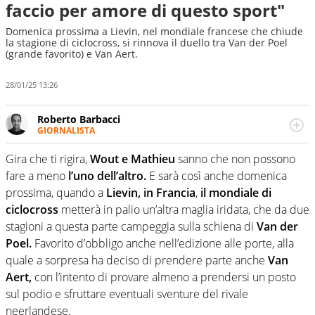
faccio per amore di questo sport"
Domenica prossima a Lievin, nel mondiale francese che chiude
la stagione di ciclocross, si rinnova il duello tra Van der Poel
(grande favorito) e Van Aert.
28/01/25 13:26
Roberto Barbacci
GIORNALISTA
Giornalista (pubblicista) sportivo a tutto campo, è il
tuttologo di Virgilio Sport. Provate a chiedergli di boxe, di
Gira che ti rigira,
Wout e Mathieu
sanno che non possono
scherma, di volley o di curling: ve ne farà innamorare
fare a meno
l’uno dell’altro.
E sarà così anche domenica
prossima, quando a
Lievin,
in Francia
,
il mondiale di
ciclocross
metterà in palio un’altra maglia iridata, che da due
stagioni a questa parte campeggia sulla schiena di
Van der
Poel.
Favorito d’obbligo anche nell’edizione alle porte, alla
quale a sorpresa ha deciso di prendere parte anche
Van
Aert,
con l’intento di provare almeno a prendersi un posto
sul podio e sfruttare eventuali sventure del rivale
neerlandese.