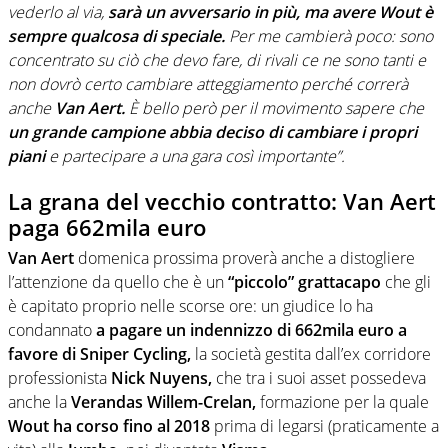
vederlo al via,
sarà un avversario in più, ma avere Wout è
sempre qualcosa di speciale.
Per me cambierà poco: sono
concentrato su ciò che devo fare, di rivali ce ne sono tanti e
non dovrò certo cambiare atteggiamento perché correrà
anche
Van Aert.
È bello però per il movimento sapere che
un grande campione abbia deciso di cambiare i propri
piani
e partecipare a una gara così importante”.
La grana del vecchio contratto: Van Aert
paga 662mila euro
Van Aert
domenica prossima proverà anche a distogliere
l’attenzione da quello che è un
“piccolo” grattacapo
che gli
è capitato proprio nelle scorse ore: un giudice lo ha
condannato
a pagare un indennizzo di 662mila euro a
favore di Sniper Cycling,
la società gestita dall’ex corridore
professionista
Nick Nuyens,
che tra i suoi asset possedeva
anche la
Verandas Willem-Crelan,
formazione per la quale
Wout
ha corso fino al 2018
prima di legarsi (praticamente a