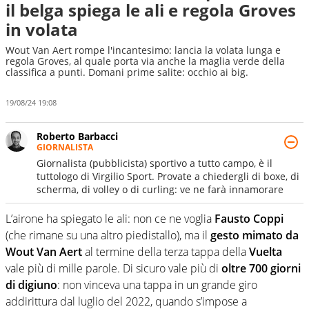
il belga spiega le ali e regola Groves
in volata
Wout Van Aert rompe l'incantesimo: lancia la volata lunga e
regola Groves, al quale porta via anche la maglia verde della
classifica a punti. Domani prime salite: occhio ai big.
19/08/24 19:08
Roberto Barbacci
GIORNALISTA
Giornalista (pubblicista) sportivo a tutto campo, è il
tuttologo di Virgilio Sport. Provate a chiedergli di boxe, di
scherma, di volley o di curling: ve ne farà innamorare
L’airone ha spiegato le ali: non ce ne voglia
Fausto Coppi
(che rimane su una altro piedistallo), ma il
gesto mimato da
Wout Van Aert
al termine della terza tappa della
Vuelta
vale più di mille parole. Di sicuro vale più di
oltre 700 giorni
di digiuno
: non vinceva una tappa in un grande giro
addirittura dal luglio del 2022, quando s’impose a