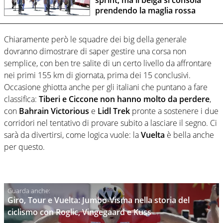
sprint, ma il belga si consola
prendendo la maglia rossa
Chiaramente però le squadre dei big della generale
dovranno dimostrare di saper gestire una corsa non
semplice, con ben tre salite di un certo livello da affrontare
nei primi 155 km di giornata, prima dei 15 conclusivi.
Occasione ghiotta anche per gli italiani che puntano a fare
classifica:
Tiberi e Ciccone non hanno molto da perdere
,
con
Bahrain Victorious
e
Lidl Trek
pronte a sostenere i due
corridori nel tentativo di provare subito a lasciare il segno. Ci
sarà da divertirsi, come logica vuole: la
Vuelta
è bella anche
per questo.
Giro, Tour e Vuelta: Jumbo-Visma nella storia del
ciclismo con Roglic, Vingegaard e Kuss