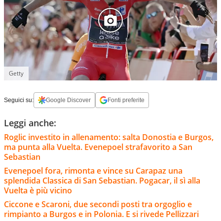
Getty
Seguici su:
Google Discover
Fonti preferite
Leggi anche:
Roglic investito in allenamento: salta Donostia e Burgos,
ma punta alla Vuelta. Evenepoel strafavorito a San
Sebastian
Evenepoel fora, rimonta e vince su Carapaz una
splendida Classica di San Sebastian. Pogacar, il sì alla
Vuelta è più vicino
Ciccone e Scaroni, due secondi posti tra orgoglio e
rimpianto a Burgos e in Polonia. E si rivede Pellizzari