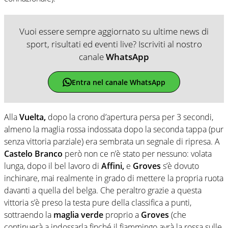
Vuoi essere sempre aggiornato su ultime news di
sport, risultati ed eventi live? Iscriviti al nostro
canale
WhatsApp
Entra nel canale WhatsApp
Alla
Vuelta,
dopo la crono d’apertura persa per 3 secondi,
almeno la maglia rossa indossata dopo la seconda tappa (pur
senza vittoria parziale) era sembrata un segnale di ripresa. A
Castelo Branco
però non ce n’è stato per nessuno: volata
lunga, dopo il bel lavoro di
Affini,
e
Groves
s’è dovuto
inchinare, mai realmente in grado di mettere la propria ruota
davanti a quella del belga. Che peraltro grazie a questa
vittoria s’è preso la testa pure della classifica a punti,
sottraendo la
maglia verde
proprio a
Groves
(che
continuerà a indossarla finché il fiammingo avrà la rossa sulle