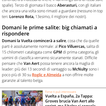
spalle). Terzo di giornata il basco
Aberasturi,
con gli italiani
che ancora una volta sono rimasti a guardare (nessuno in top
ten:
Lorenzo Rota,
13esimo, il migliore dei nostri).
Domani le prime salite: big chiamati a
rispondere
Domani la Vuelta comincerà a salire
, cosa che da quelle
parti è assolutamente normale: al
Pico Villuercas,
salita di
15 chilometri catalogata come
GPM
di prima categoria, gli
uomini di classifica verranno sicuramente stanati. Difficile
pensare che
Van Aert
possa tenere ancora la maglia di
leader: più dei 13 secondi di vantaggio su
McNulty
sono i
poco più di 30 su
Roglic e Almeida
a non offrire molte
garanzie al talento belga.
Forse ti può interessare
Vuelta a España, 2a Tappa:
Groves brucia Van Aert allo