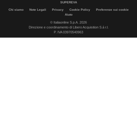
SUPEREVA
Chi siamo
Note Legali
Privacy
Cookie Policy
Preferenze sui cookie
Aiuto
© Italiaonline S.p.A. 2026
Direzione e coordinamento di Libero Acquisition S.á r.l.
P. IVA 03970540963