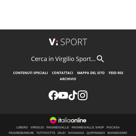
Cerca in Virgilio Sport...
CONTENUTI SPECIALI
CONTATTACI
MAPPA DEL SITO
FEED RSS
ARCHIVIO
LIBERO
VIRGILIO
PAGINEGIALLE
PAGINEGIALLE SHOP
PGCASA
PAGINEBIANCHE
TUTTOCITTÀ
DILEI
SIVIAGGIA
QUIFINANZA
BUONISSIMO