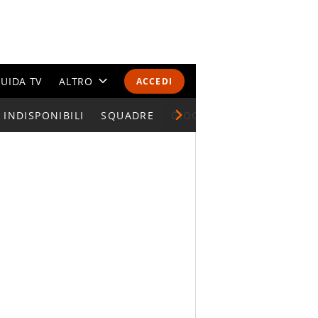
UIDA TV
ALTRO
ACCEDI
INDISPONIBILI
CALENDARI E CLASSIFICHE
SQUADRE
GIOCATORI SERIE A
ALTRI SPORT
MONDIALI 2026
OLIMPIADI
GOSSIP
LIFESTYLE