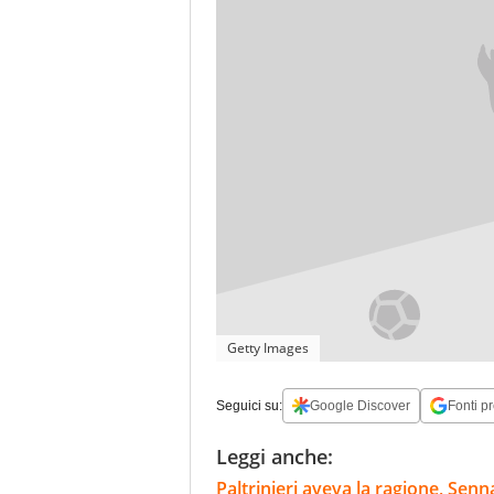
Getty Images
Seguici su:
Google Discover
Fonti pr
Leggi anche:
Paltrinieri aveva la ragione, Senn