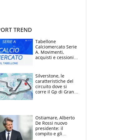
ORT TREND
Tabellone
Calciomercato Serie
A. Movimenti,
acquisti e cessioni:
estate 2026-27
Silverstone, le
caratteristiche del
circuito dove si
corre il Gp di Gran
Bretagna del
Motomondiale
Ostiamare, Alberto
De Rossi nuovo
presidente: il
compito e gli
obiettivi ricevuti dal