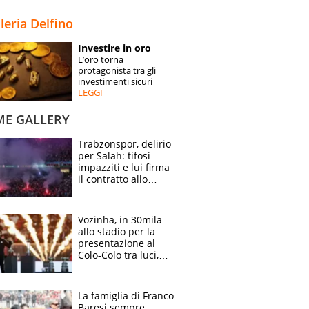
STORIE
lleria Delfino
SPECIALI
Investire in oro
L’oro torna
ESPERTI
protagonista tra gli
investimenti sicuri
LEGGI
CONTATTI
ME GALLERY
Trabzonspor, delirio
per Salah: tifosi
impazziti e lui firma
il contratto allo
stadio
Vozinha, in 30mila
allo stadio per la
presentazione al
Colo-Colo tra luci,
spettacolo, elicotteri
e paracadutisti
La famiglia di Franco
Baresi sempre