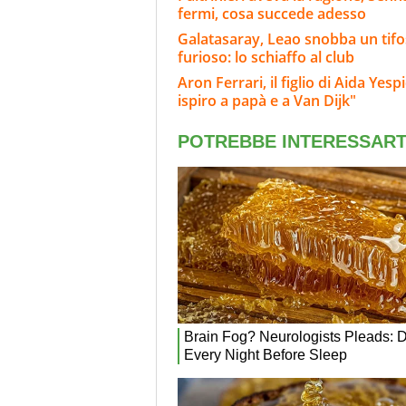
fermi, cosa succede adesso
Galatasaray, Leao snobba un tifoso
furioso: lo schiaffo al club
Aron Ferrari, il figlio di Aida Yes
ispiro a papà e a Van Dijk"