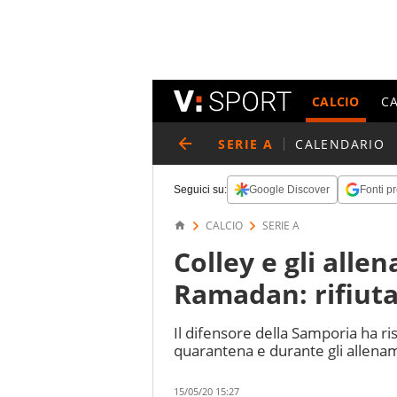
CALCIO
C
SERIE A
CALENDARIO
Seguici su:
Google Discover
Fonti pr
CALCIO
SERIE A
Colley e gli alle
Ramadan: rifiuta
Il difensore della Samporia ha r
quarantena e durante gli allename
15/05/20 15:27