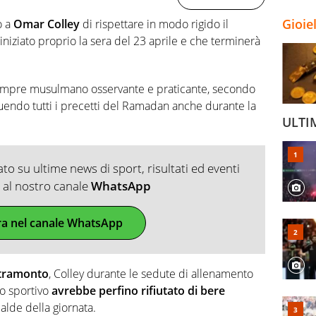
Gioie
o a
Omar Colley
di rispettare in modo rigido il
 iniziato proprio la sera del 23 aprile e che terminerà
empre musulmano osservante e praticante, secondo
eguendo tutti i precetti del Ramadan anche durante la
ULTI
o su ultime news di sport, risultati ed eventi
ti al nostro canale
WhatsApp
ra nel canale WhatsApp
l tramonto
, Colley durante le sedute di allenamento
ro sportivo
avrebbe perfino rifiutato di bere
alde della giornata.