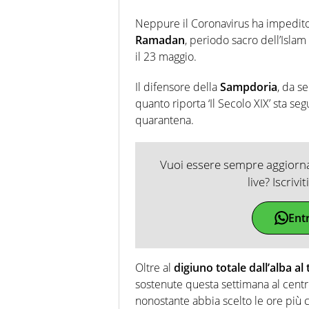
Neppure il Coronavirus ha impedit
Ramadan
, periodo sacro dell’Islam
il 23 maggio.
Il difensore della
Sampdoria
, da s
quanto riporta ‘Il Secolo XIX’ sta s
quarantena.
Vuoi essere sempre aggiornat
live? Iscrivi
Ent
Oltre al
digiuno totale dall’alba a
sostenute questa settimana al cent
nonostante abbia scelto le ore più c