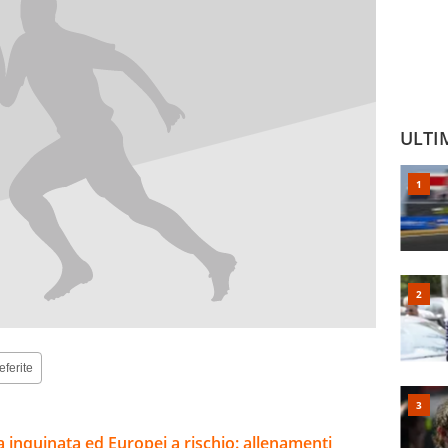
ULTI
eferite
a inquinata ed Europei a rischio: allenamenti