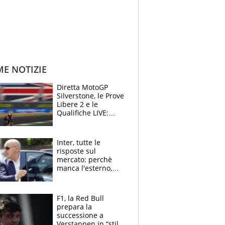
ME NOTIZIE
Diretta MotoGP
Silverstone, le Prove
Libere 2 e le
Qualifiche LIVE:
Bezzecchi
impressiona nelle
FP2
Inter, tutte le
risposte sul
mercato: perchè
manca l'esterno,
perchè Romero è
sfumato, quale è il
vero obiettivo di
F1, la Red Bull
Marotta
prepara la
successione a
Verstappen in “stile