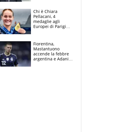
figlio Daniele
Chi è Chiara
Pellacani, 4
medaglie agli
Europei di Parigi
2026, papà
Giampaolo
giornalista, mamma
Fiorentina,
insegnante e il
Mastantuono
fratello calciatore
accende la febbre
argentina e Adani
impazzisce. Ma
Antognoni ‘rovina la
festa’ a Commisso