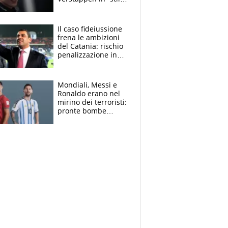
Antonelli”. Colapinto
derubato, che
attacco all’Italia
Il caso fideiussione
frena le ambizioni
del Catania: rischio
penalizzazione in
classifica, cosa
succede?
Mondiali, Messi e
Ronaldo erano nel
mirino dei terroristi:
pronte bombe
contro la Pulce