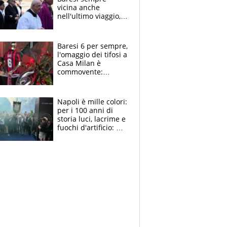
vicina anche
nell'ultimo viaggio,
la moglie Maura, i
figli e i suoi cari
circondati
Baresi 6 per sempre,
dall'affetto dei tifosi
l'omaggio dei tifosi a
Casa Milan è
commovente:
maglie, bandiere,
sciarpe, lacrime e
bigliettini
Napoli è mille colori:
per i 100 anni di
storia luci, lacrime e
fuochi d'artificio: De
Laurentiis salta al
coro anti-Juve