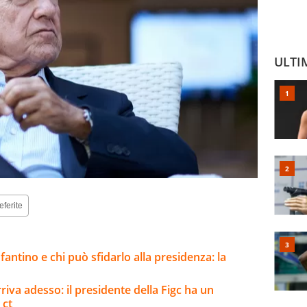
ULTI
eferite
fantino e chi può sfidarlo alla presidenza: la
riva adesso: il presidente della Figc ha un
 ct