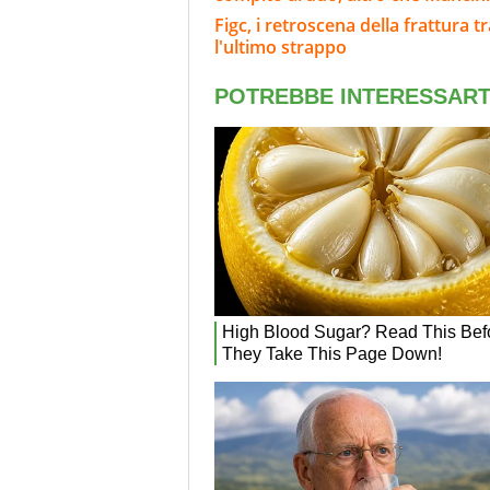
Figc, i retroscena della frattura t
l'ultimo strappo