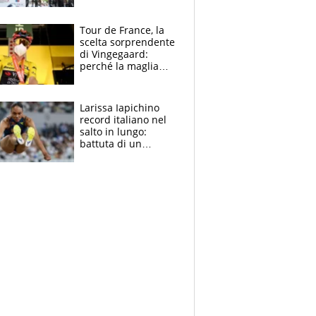
rito della Norvegia
di Haaland e
compagni
Tour de France, la
scelta sorprendente
di Vingegaard:
perché la maglia
gialla indossa la
mascherina, il
rischio da evitare
Larissa Iapichino
record italiano nel
salto in lungo:
battuta di un
centimetro mamma
Fiona May