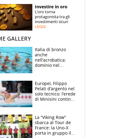
STORIE
Investire in oro
L’oro torna
SPECIALI
protagonista tra gli
investimenti sicuri
LEGGI
ESPERTI
ME GALLERY
CONTATTI
Italia di bronzo
anche
nell’acrobatica:
dominio nel
medagliere, ora
tocca a Ceccon, Curti
e compagni
Europei, Filippo
continuare
Pelati d’argento nel
solo tecnico: l’erede
di Minisini continua
a stupire, Los
Angeles è già nel
mirino
La “Viking Row”
sbarca al Tour de
France: la Uno-X
porta in gruppo il