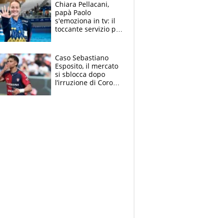
Chiara Pellacani,
papà Paolo
s'emoziona in tv: il
toccante servizio per
il TG di LA7 dopo i 5
ori agli Europei
Caso Sebastiano
Esposito, il mercato
si sblocca dopo
l’irruzione di Corona
nella querelle col
Cagliari: spuntano
due big