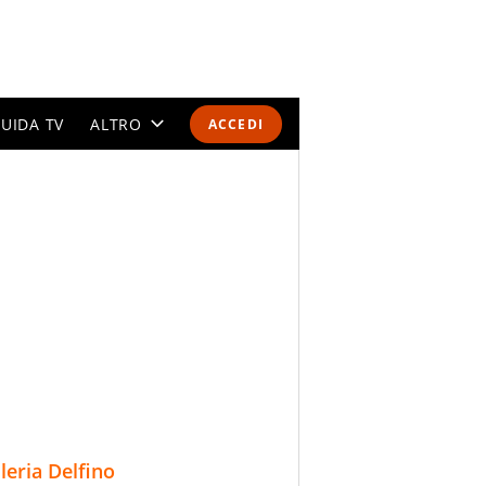
UIDA TV
ALTRO
ACCEDI
CALENDARI E CLASSIFICHE
ALTRI SPORT
MONDIALI 2026
OLIMPIADI
GOSSIP
LIFESTYLE
lleria Delfino