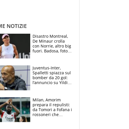
ME NOTIZIE
Disastro Montreal,
De Minaur crolla
con Norrie, altro big
fuori. Badosa, foto
dall'ospedale e fan
preoccupati
Juventus-Inter,
Spalletti spiazza sul
bomber da 20 gol:
l’annuncio su Yildiz
e la risposta su
Bastoni
Milan, Amorim
prepara il repulisti:
da Tomori a Fofana i
rossoneri che
rischiano il “taglio”