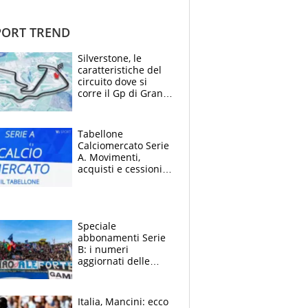
ORT TREND
Silverstone, le
caratteristiche del
circuito dove si
corre il Gp di Gran
Bretagna del
Motomondiale
Tabellone
Calciomercato Serie
A. Movimenti,
acquisti e cessioni:
estate 2026-27
Speciale
abbonamenti Serie
B: i numeri
aggiornati delle
venti squadre
cadette
Italia, Mancini: ecco