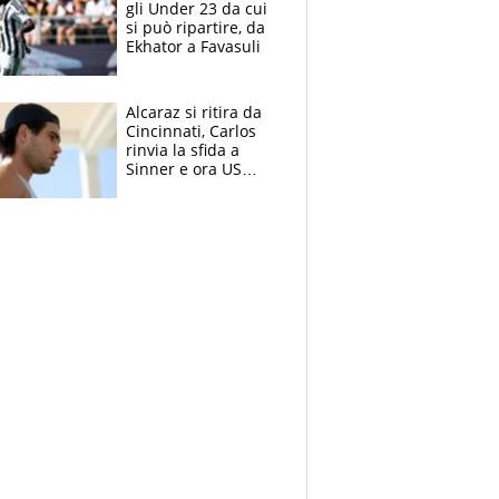
gli Under 23 da cui
si può ripartire, da
Ekhator a Favasuli
Alcaraz si ritira da
Cincinnati, Carlos
rinvia la sfida a
Sinner e ora US
Open di nuovo a
rischio