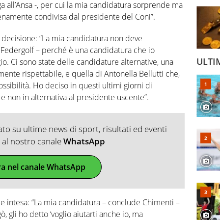
ga all’Ansa -, per cui la mia candidatura sorprende ma
enamente condivisa dal presidente del Coni”.
 decisione: “La mia candidatura non deve
a Federgolf – perché è una candidatura che io
ULTI
. Ci sono state delle candidature alternative, una
ente rispettabile, e quella di Antonella Bellutti che,
sibilità. Ho deciso in questi ultimi giorni di
e non in alternativa al presidente uscente”.
o su ultime news di sport, risultati ed eventi
ti al nostro canale
WhatsApp
ra nel canale WhatsApp
de intesa: “La mia candidatura – conclude Chimenti –
 gli ho detto ‘voglio aiutarti anche io, ma