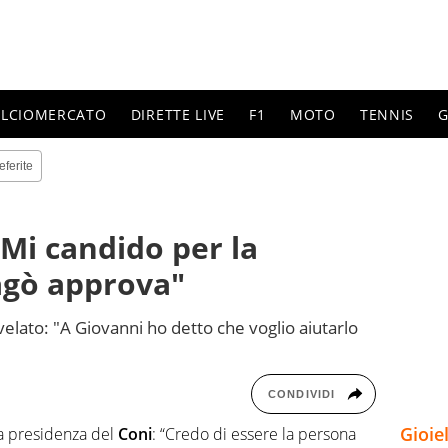
ALCIOMERCATO
DIRETTE LIVE
F1
MOTO
TENNIS
G
eferite
"Mi candido per la
agò approva"
velato: "A Giovanni ho detto che voglio aiutarlo
CONDIVIDI
Gioie
la presidenza del
Coni
: “Credo di essere la persona